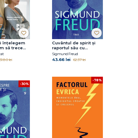
i înțelegem
Cuvântul de spirit și
um să trecem
raportul său cu
rin perioada
inconștientul - Opere
zat
Sigmund Freud
ntite (de la 12
Esenţiale, vol. 4
43.66 lei
51.80 lei
62.37 lei
-78%
-30%