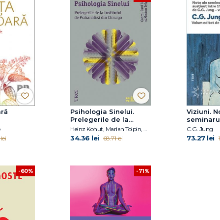
ară
Psihologia Sinelui.
Viziuni. N
Prelegerile de la
seminarul
Institutul de
între 1930
Heinz Kohut, Marian Tolpin, Paul Tolpin
C.G. Jung
Psihanaliză din
C.G. Jung 
34.36 lei
73.27 lei
lei
68.71 lei
Chicago
-71%
-60%