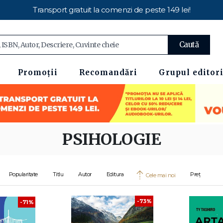
Transport gratuit la comenzi de peste 149 lei!
Caută
Promoții
Recomandări
Grupul editori
PSIHOLOGIE
Popularitate
Titlu
Autor
Editura
Preț
Cele mai noi
-73%
-71%