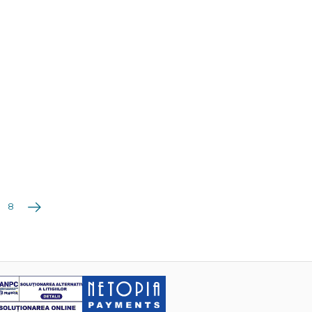
Următoarea
8