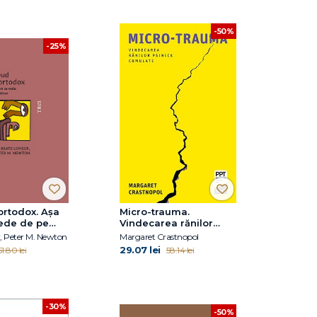
-50%
-25%
ortodox. Așa
Micro-trauma.
ede de pe
Vindecarea rănilor
psihice cumulate
, Peter M. Newton
Margaret Crastnopol
29.07 lei
51.80 lei
58.14 lei
-30%
-50%