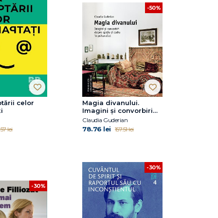
-50%
tării celor
Magia divanului.
i
Imagini și convorbiri
despre spațiu și cadru
Claudia Guderian
în psihanaliză
78.76 lei
57 lei
157.51 lei
-30%
-30%