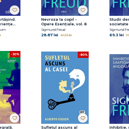
rtășind.
Nevroza la copil -
Studii de
riențe
Opere Esenţiale, vol. 8
societate 
pentru
Opere Ese
 Hum
Sigmund Freud
Sigmund Fr
&D
28.87 lei
69.3 lei
i
41.23 lei
99
-30%
-80%
egrală.
Sufletul ascuns al
Inhibiție