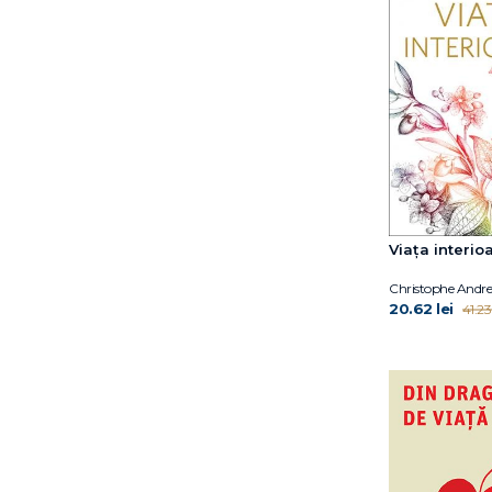
Florentina Tonița
Florin Alin Sava
Florin Tudose
Franz Marie-Louise von
Franz Ruppert
François Lelord
Fredric N. Busch
Frédéric Fanget
Fuschia M. Sirois
Viața interio
Gary John Bishop
George W. Burns
Christophe Andre
Gerald Schoenewolf
20.62 lei
41.23 
Gitta Jacob
Glen Cooper
Glen O. Gabbard
Gurmeet Kanwal
Gérard Collignon
Haim Weinberg
Hans Morschitzky