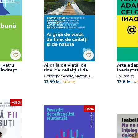
. Patru
Ai grijă de viață, de
Arta adap
 îndrepta
tine, de ceilalți și de
inadaptaț
natură
Christophe Andre, Matthieu Ricard, Alexandre Jollien, Steven Laureys, Rebecca Shankland
Ty Tashiro
13.99 lei
13.8 lei
51.80 lei
47.
-69%
-50%