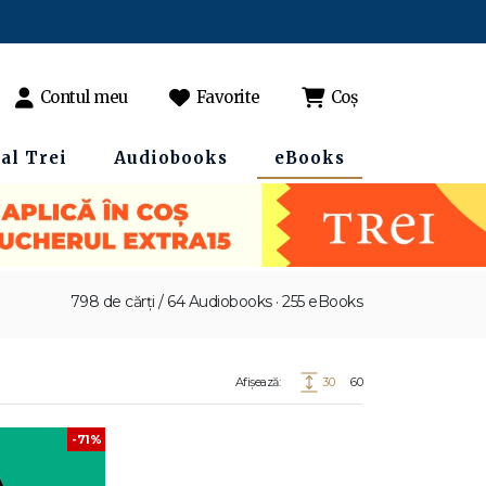
Contul meu
Favorite
Coș
al Trei
Audiobooks
eBooks
798 de cărți / 64 Audiobooks · 255 eBooks
Afișează:
30
60
-71%