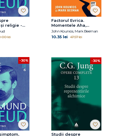
spre
Factorul Evrica.
și religie -
Momentele Aha,
nţiale, vol. 9
insightul creativ și
eud
John Kounios, Mark Beeman
creierul
10.35 lei
.00 lei
47.57 lei
-30%
-30%
, simptom,
Studii despre