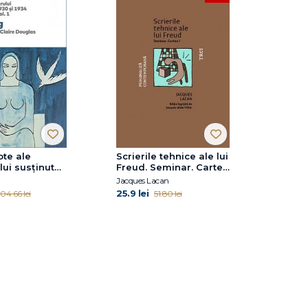
ote ale
Scrierile tehnice ale lui
ui susţinut
Freud. Seminar. Cartea
 și 1934 de
I
Jacques Lacan
– vol. 1
25.9 lei
104.66 lei
51.80 lei