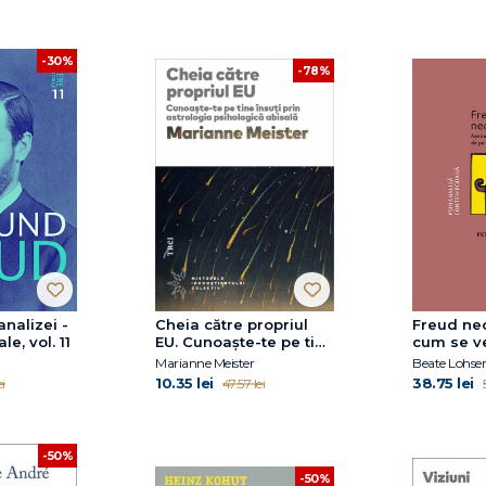
-30%
-78%
nalizei -
Cheia către propriul
Freud ne
e, vol. 11
EU. Cunoaște-te pe tine
cum se v
însuți prin astrologia
divan
Marianne Meister
Beate Lohser
psihologică abisală
10.35 lei
38.75 lei
i
47.57 lei
-50%
-50%