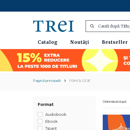
Catalog
Noutăți
Bestseller
Pagină principală
PSIHOLOGIE
Ordonează după:
Format
Audiobook
Ebook
Tiparit