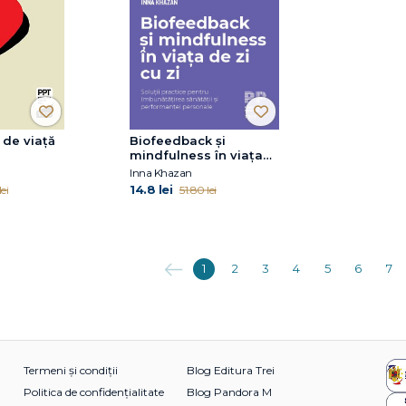
 de viață
Biofeedback și
mindfulness în viața
de zi cu zi. Soluții
Inna Khazan
practice pentru
14.8 lei
lei
51.80 lei
îmbunătățirea sănătății
și performanței
personale
Anterioara
1
2
3
4
5
6
7
Termeni și condiții
Blog Editura Trei
Politica de confidențialitate
Blog Pandora M