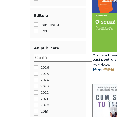
Editura
Pandora M
Trei
An publicare
O scuză bună
pași pentru a
lucrurile
Molly Howes
2026
14 lei
47.57 lei
2025
2024
2023
2022
2021
2020
2019