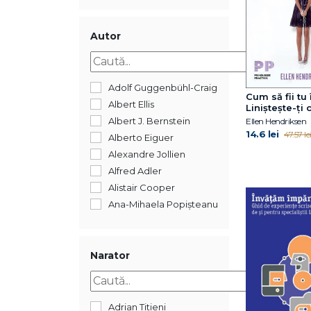
2018
2017
2016
Autor
2015
2014
2013
Adolf Guggenbühl-Craig
Cum să fii tu 
2012
Albert Ellis
Liniștește-ți c
2011
interior și d
Albert J. Bernstein
Ellen Hendriksen
anxietatea so
14.6 lei
2010
47.57 le
Alberto Eiguer
2009
Alexandre Jollien
2008
Alfred Adler
2007
Alistair Cooper
2006
Ana-Mihaela Popișteanu
2005
Ancuța Coman-
2004
Boldișteanu
1900
Andrew Samuels
Narator
192
André Muzo &
Christophe
Anne Ancelin
Adrian Titieni