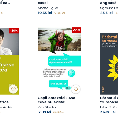
l ca
casei
angoasă 
e
Esenţiale,
Alberto Eiguer
Sigmund Fr
ire și
10.35 lei
45.5 lei
lei
51.80 lei
65
ropria
-50%
-50%
Copii obraznici? Așa
Bărbatul 
frica
ceva nu există!
frumoasă.
povestiri
he André
Kate Silverton
Lillian B. Ru
de psihot
31.19 lei
36.26 lei
i
62.37 lei