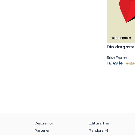
Harald Banzhaf
Harold F. Searles
Harrriet Lerner
Hedvig Montgomery
Heidi Kaduson
Heinz Kohut
Din dragoste
Henrik Fexeus
Holly Crisp
Erich Fromm
16.49 lei
41.23 
Horst Kächele
Hélène Romano
Ingrid Alexander
Ingrid Riedel (ED.)
Inna Khazan
Irina Holdevici
Irvin D. Yalom
Isabelle Filliozat
Isabelle Roskam
Despre noi
Editura Trei
J. Stuart Ablon
Parteneri
Pandora M