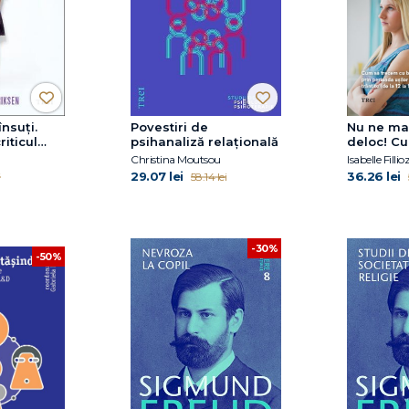
însuți.
Povestiri de
Nu ne ma
riticul
psihanaliză relațională
deloc! C
epășește
cu bine p
Christina Moutsou
Isabelle Fillio
cială
ușilor trâ
29.07 lei
36.26 lei
i
58.14 lei
la 17 ani)
-30%
-50%