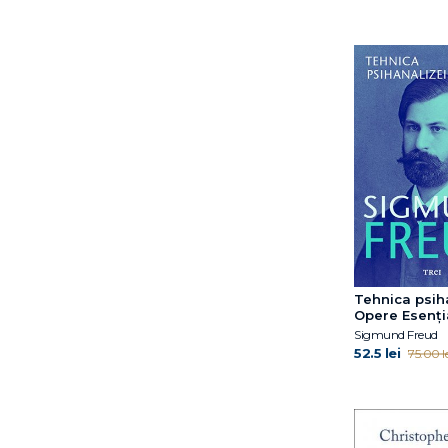
Dr. Gwen Adshead
Dr. Polly Young-
Eisendrath
Dr. Shefali Tsabary
Eddie Harmon‑Jones
Eileen Horne
Ellen Hendriksen
Elyn R. Saks
Emil Rodolfa
Emma Reed Turrell
Eric Berne
Erica Reischer
Erich Fromm
Tehnica psiha
Opere Esenţial
Erich Fromm
Sigmund Freud
Erik D. Goodwyn
52.5 lei
75.00 le
Erik H. Erikson
Esther Wojcicki
Ethan Kross
Felicitas Römer