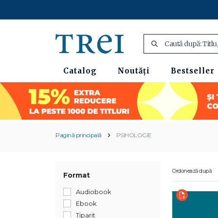
Catalog
Noutăți
Bestseller
Pagină principală
PSIHOLOGIE
Ordonează după:
Format
Audiobook
Ebook
Tiparit