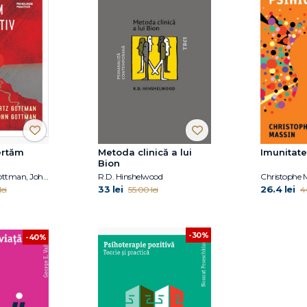
ertăm
Metoda clinică a lui
Imunitate
Bion
Julie Schwartz Gottman, John Gottman
R.D. Hinshelwood
Christophe 
33 lei
26.4 lei
ei
55.00 lei
4
-30%
-40%