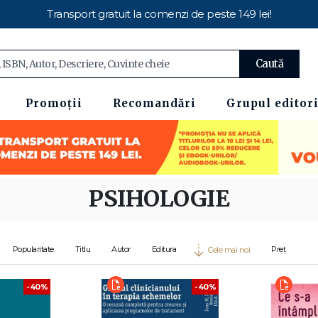
Transport gratuit la comenzi de peste 149 lei!
Caută
Promoții
Recomandări
Grupul editori
PSIHOLOGIE
Popularitate
Titlu
Autor
Editura
Preț
Cele mai noi
-40%
-40%