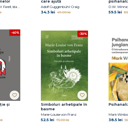
melor
care ajută
psihanali
Neele Reiss, Joan M. Farell, Ida A.Show
Adolf Guggenbühl-Craig
D.W. Winnic
34.3 lei
59.5 lei
i
49.00 lei
85
-40%
-30%
ție și
Simboluri arhetipale în
Psihanali
basme
Marie-Louise von Franz
Mark Winbo
52.5 lei
38.5 lei
ei
75.00 lei
55