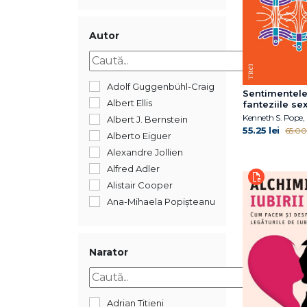
2018
2017
2016
Autor
2015
2014
2013
Adolf Guggenbühl-Craig
Sentimentele
2012
Albert Ellis
fanteziile se
terapeuților
2011
Albert J. Bernstein
55.25 lei
65.00 
2010
Alberto Eiguer
2009
Alexandre Jollien
2008
Alfred Adler
2007
Alistair Cooper
2006
Ana-Mihaela Popișteanu
2005
Ancuța Coman-
2004
Boldișteanu
1900
Andrew Samuels
Narator
192
André Muzo &
Christophe
Anne Ancelin
Adrian Titieni