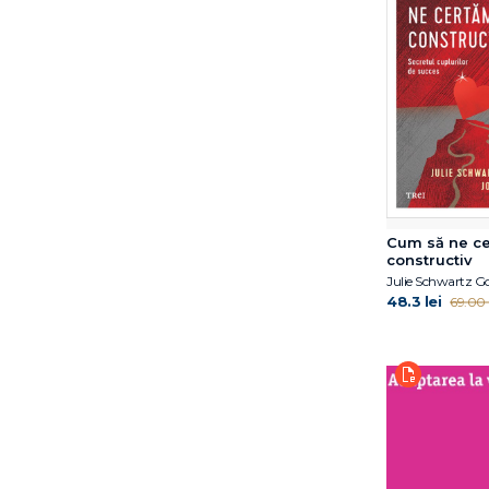
Florentina Tonița
Florin Alin Sava
Florin Tudose
Franz Marie-Louise von
Franz Ruppert
François Lelord
Fredric N. Busch
Frédéric Fanget
Fuschia M. Sirois
Cum să ne c
Gary John Bishop
constructiv
George W. Burns
48.3 lei
69.00 l
Gerald Schoenewolf
Gitta Jacob
Glen Cooper
Glen O. Gabbard
Gurmeet Kanwal
Gérard Collignon
Haim Weinberg
Hans Morschitzky