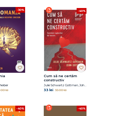
-30%
-40%
nia
Cum să ne certăm
constructiv
heiber
Julie Schwartz Gottman, John Gottman
33 lei
.00 lei
55.00 lei
-40%
-40%