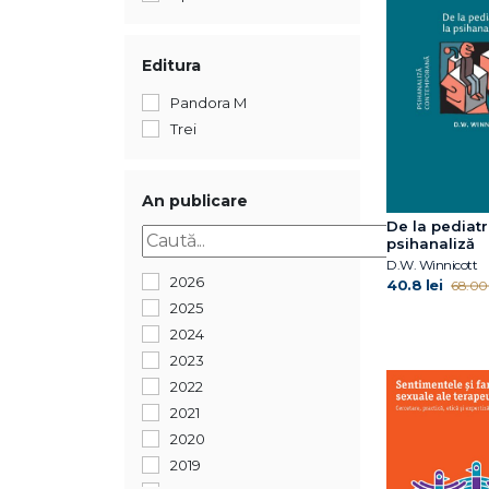
Editura
Pandora M
Trei
An publicare
De la pediatr
psihanaliză
D.W. Winnicott
2026
40.8 lei
68.00 
2025
2024
2023
2022
2021
2020
2019