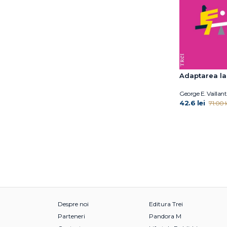
Harald Banzhaf
Harold F. Searles
Harrriet Lerner
Hedvig Montgomery
Heidi Kaduson
Heinz Kohut
Adaptarea la
Henrik Fexeus
George E. Vaillant
Holly Crisp
42.6 lei
71.00 l
Horst Kächele
Hélène Romano
Ingrid Alexander
Ingrid Riedel (ED.)
Inna Khazan
Irina Holdevici
Irvin D. Yalom
Isabelle Filliozat
Despre noi
Editura Trei
Isabelle Roskam
Parteneri
Pandora M
J. Stuart Ablon