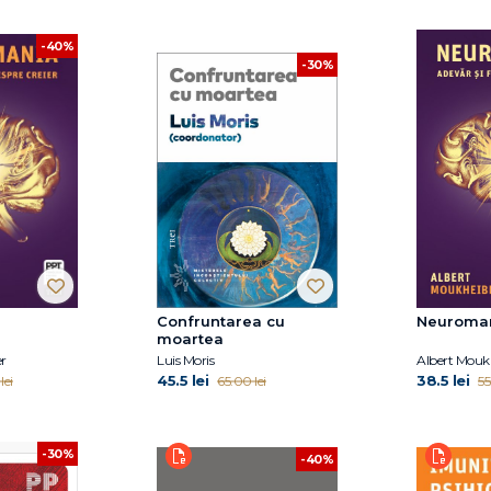
-40%
-30%
Confruntarea cu
Neuroma
moartea
r
Luis Moris
Albert Mouk
45.5 lei
38.5 lei
lei
65.00 lei
55
-30%
-40%