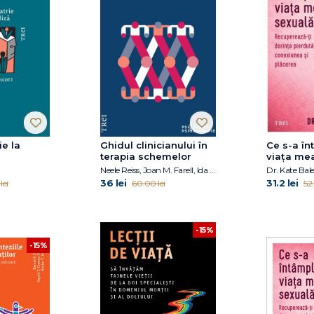
ie la
Ghidul clinicianului în
Ce s-a în
terapia schemelor
viața me
Neele Reiss, Joan M. Farell, Ida A.Show
Dr. Kate Bales
36 lei
31.2 lei
lei
60.00 lei
52.
-15%
-15%