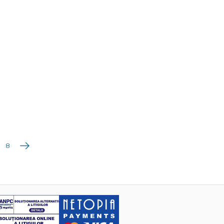
Următoarea
8