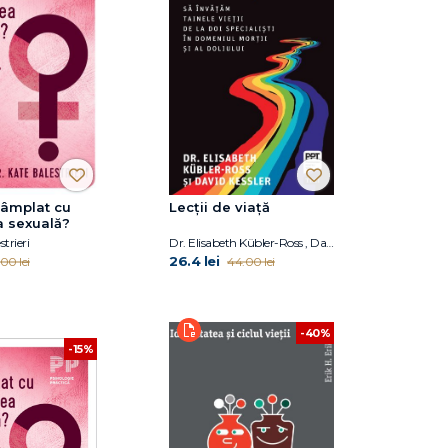
tâmplat cu
Lecții de viață
a sexuală?
trieri
Dr. Elisabeth Kübler-Ross , David Kessler
26.4 lei
00 lei
44.00 lei
-40%
-15%