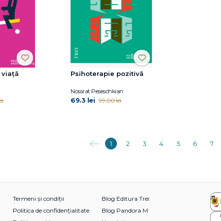
 viață
Psihoterapie pozitivă
Nossrat Peseschkian
69.3 lei
ei
99.00 lei
Anterioara
1
2
3
4
5
6
7
Termeni și condiții
Blog Editura Trei
Politica de confidențialitate
Blog Pandora M