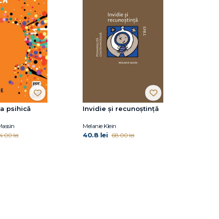
a psihică
Invidie și recunoștință
Massin
Melanie Klein
40.8 lei
4.00 lei
68.00 lei