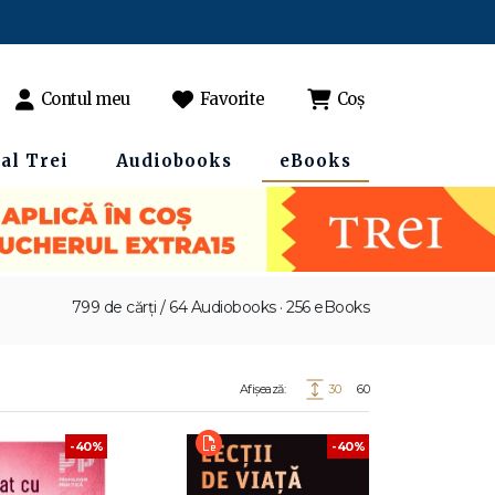
Contul meu
Favorite
Coș
al Trei
Audiobooks
eBooks
799 de cărți / 64 Audiobooks · 256 eBooks
Afișează:
30
60
-40%
-40%