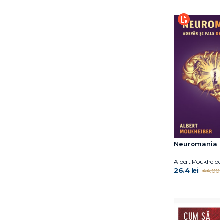
Dr. Gwen Adshead
Dr. Polly Young-
Eisendrath
Dr. Shefali Tsabary
Eddie Harmon‑Jones
Eileen Horne
Ellen Hendriksen
Elyn R. Saks
Emil Rodolfa
Emma Reed Turrell
Eric Berne
Erica Reischer
Neuromania
Erich Fromm
Erich Fromm
Albert Moukheibe
Erik D. Goodwyn
26.4 lei
44.00 
Erik H. Erikson
Esther Wojcicki
Ethan Kross
Felicitas Römer