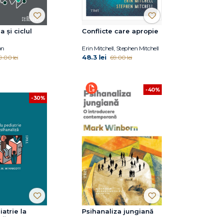
a și ciclul
Conflicte care apropie
on
Erin Mitchell, Stephen Mitchell
48.3 lei
9.00 lei
69.00 lei
-40%
-30%
iatrie la
Psihanaliza jungiană