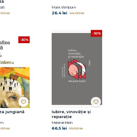
ză
ott
Mark Winborn
26.4 lei
.00 lei
44.00 lei
-30%
-30%
za jungiană
Iubire, vinovăție și
reparație
rn
Melanie Klein
66.5 lei
.00 lei
95.00 lei