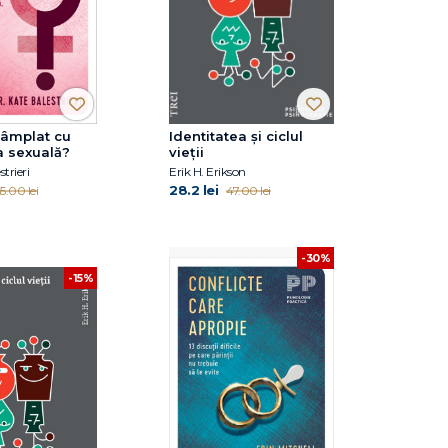
tâmplat cu
Identitatea și ciclul
a sexuală?
vieții
trieri
Erik H. Erikson
28.2 lei
5.00 lei
47.00 lei
-30%
-15%