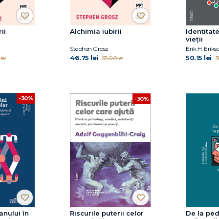
ii
Alchimia iubirii
Identitate
vieții
Stephen Grosz
Erik H. Eriks
46.75 lei
50.15 lei
lei
55.00 lei
5
-30%
-30%
anului în
Riscurile puterii celor
De la ped