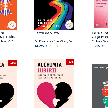
 și
Lecții de viață
Ce s-a în
xuale ale
viața me
Kenneth S. Pope, Nayeli Y. Chavez-Dueñas, Hector Y. Adames
Dr. Elisabeth Kübler-Ross , David Kessler
Dr. Kate Bales
46.75 lei
55.25 lei
lei
55.00 lei
6
-15%
-40%