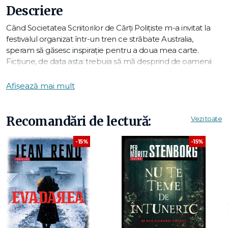
Descriere
Când Societatea Scriitorilor de Cărți Polițiste m-a invitat la
festivalul organizat într-un tren ce străbate Australia,
speram să găsesc inspirație pentru a doua mea carte.
Ficțiune, de data asta: trebuia să mă desprind de oamenii
din viața reală care se ucideau între ei. Evident, n-a fost așa.
Afișează mai mult
Invitații erau ca un catalog al familiei regale a scriitorilor de
romane polițiste:
Recomandări de lectură:
Vezi toate
-15%
-15%
• Debutantul (eu!)
• Scriitorul de ficțiune criminalistică
• Scriitorul de blockbustere