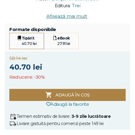
Editura:
Trei
Afișează mai mult
Formate disponibile
Tipărit
eBook
40.70 lei
27.91 lei
58.14 lei
40.70 lei
Reducere: -30%
ADAUGĂ ÎN COȘ
Adaugă la favorite
Termen estimativ de livrare:
3-9 zile lucrătoare
Livrare gratuită pentru comenzi peste 149 lei