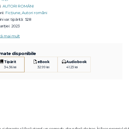
:
AUTORI ROMÂNI
ii:
Ficțiune
,
Autori români
ni var. tipărită:
528
riției:
2023
ză mai mult
mate disponibile
Tipărit
eBook
Audiobook
34.36 lei
32.99 lei
41.23 lei
e-și dorește să facă stand-up comedy, dar suferă de trac. Își face propriul cl