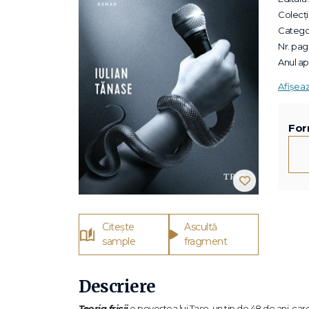
Colecții
Categor
Nr. pagi
Anul apa
Afișea
For
Citește
Ascultă
sample
fragment
Descriere
Teoria fricii
e povestea lui Tase, un tip de 48 de ani, car