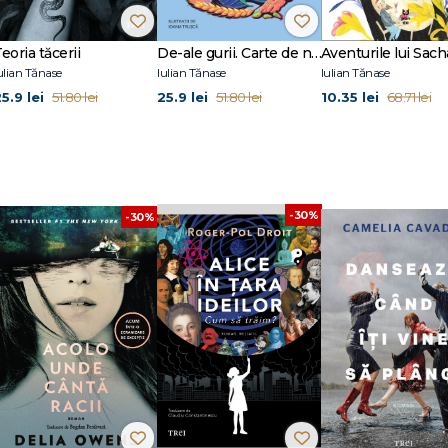
eoria tăcerii
De-ale gurii. Carte de nutriție pentru copii și părinți
ulian Tănase
Iulian Tănase
Iulian Tănase
5.9 lei
25.9 lei
10.35 lei
51.80 lei
51.80 lei
68.71 lei
-30%
-30%