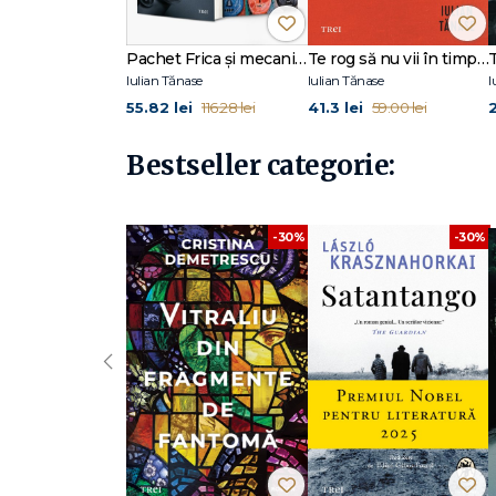
Pachet Frica și mecanismele ei
Te rog să nu vii în timp ce dorm
T
Iulian Tănase
Iulian Tănase
I
55.82 lei
41.3 lei
2
116.28 lei
59.00 lei
Bestseller categorie:
-30%
-30%
‹