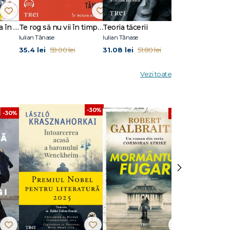
Aventurile lui Sacha în Țara Instrumentelor Muzicale Imaginare
Te rog să nu vii în timp ce dorm
Teoria tăcerii
Iulian Tănase
Iulian Tănase
Iulian Tănase
35.4 lei
31.08 lei
28.2 lei
59.00 lei
51.80 lei
47.0
Vezi toate
-30%
-30%
-30%
›