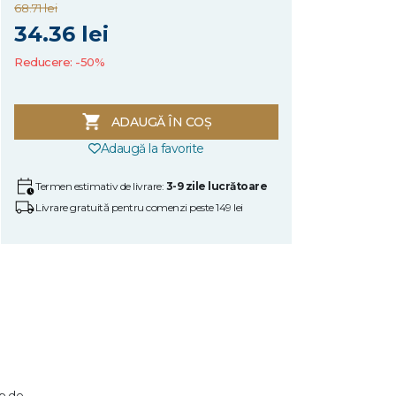
68.71 lei
34.36 lei
Reducere: -50%
ADAUGĂ ÎN COȘ
Adaugă la favorite
Termen estimativ de livrare:
3-9 zile lucrătoare
Livrare gratuită pentru comenzi peste 149 lei
ub de