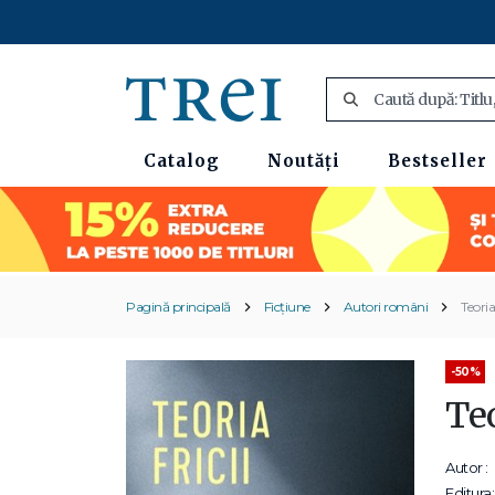
Catalog
Noutăți
Bestseller
Pagină principală
Ficțiune
Autori români
Teoria 
-50%
Teo
Autor :
Editura: