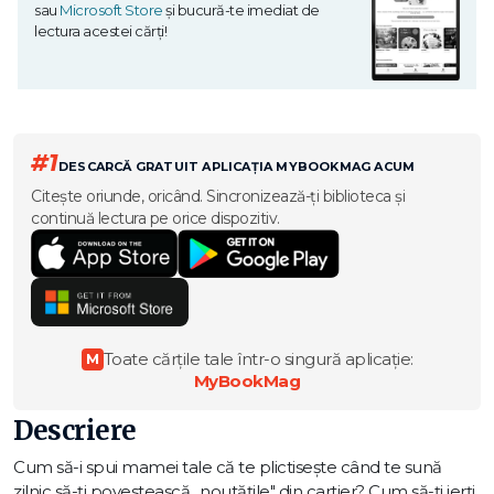
sau
Microsoft Store
și bucură-te imediat de
lectura acestei cărți!
#1
DESCARCĂ GRATUIT APLICAȚIA MYBOOKMAG ACUM
Citește oriunde, oricând. Sincronizează-ți biblioteca și
continuă lectura pe orice dispozitiv.
Toate cărțile tale într-o singură aplicație:
M
MyBookMag
Descriere
Cum să-i spui mamei tale că te plictisește când te sună
zilnic să-ți povestească „noutățile" din cartier? Cum să-ți ierți