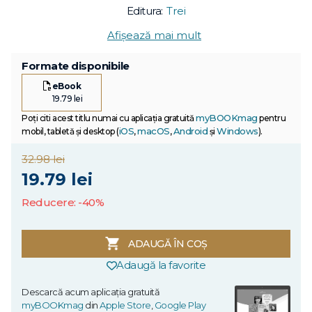
Editura:
Trei
Afișează mai mult
Formate disponibile
eBook
19.79 lei
myBOOKmag
Poți citi acest titlu numai cu aplicația gratuită
pentru
iOS
macOS
Android
Windows
mobil, tabletă și desktop (
,
,
și
).
32.98 lei
19.79 lei
Reducere: -40%
ADAUGĂ ÎN COȘ
Adaugă la favorite
Descarcă acum aplicația gratuită
myBOOKmag
din
Apple Store
,
Google Play