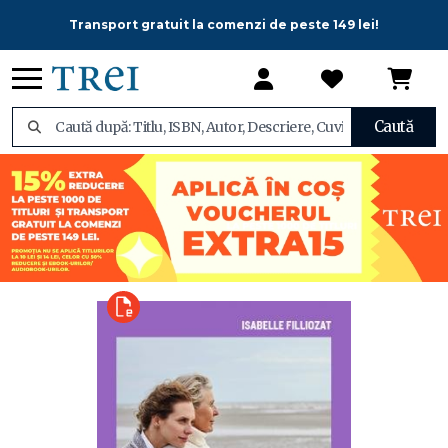
Transport gratuit la comenzi de peste 149 lei!
Caută