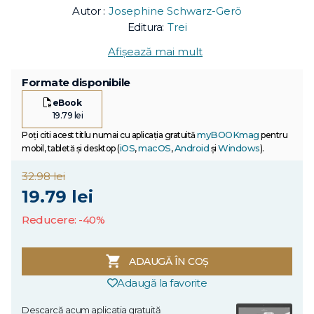
Autor :
Josephine Schwarz-Gerö
Editura:
Trei
Afișează mai mult
Formate disponibile
eBook
19.79 lei
myBOOKmag
Poți citi acest titlu numai cu aplicația gratuită
pentru
iOS
macOS
Android
Windows
mobil, tabletă și desktop (
,
,
și
).
32.98 lei
19.79 lei
Reducere: -40%
ADAUGĂ ÎN COȘ
Adaugă la favorite
Descarcă acum aplicația gratuită