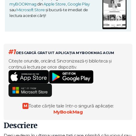
myBOOKmag
din
Apple Store
,
Google Play
sau
Microsoft Store
și bucură-te imediat de
lectura acestei cărți!
#1
DESCARCĂ GRATUIT APLICAȚIA MYBOOKMAG ACUM
Citește oriunde, oricând. Sincronizează-ți biblioteca și
continuă lectura pe orice dispozitiv.
Toate cărțile tale într-o singură aplicație:
M
MyBookMag
Descriere
Deși vedem în ultima vreme tați care plimbă căruciorul sau