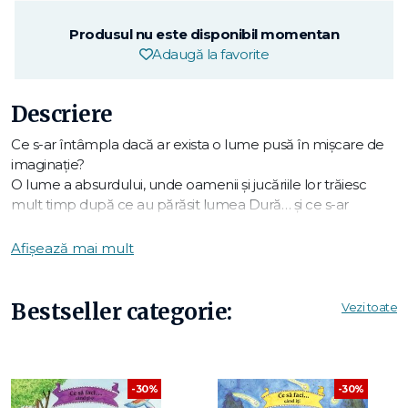
Produsul nu este disponibil momentan
Adaugă la favorite
Descriere
Ce s-ar întâmpla dacă ar exista o lume pusă în mișcare de
imaginație?
O lume a absurdului, unde oamenii și jucăriile lor trăiesc
mult timp după ce au părăsit lumea Dură… și ce s-ar
întâmpla dacă ușa dintre această lume și cealaltă ar fi
spartă?
Afișează mai mult
Emily și sora ei, Holly, erau extrem de apropiate. Făceau
total împreună. Dar Holly a murit în urmă cu trei luni și
Bestseller categorie:
Vezi toate
lumea lui Emily s-a năruit.
În mijlocul unui ocean de schimbări, Emily constată că îi
lipsește ursulețul de pluș al lui Holly, Albăstrel, aproape la fel
de mult cum îi lipsește sora ei. Dar Albăstrel a fost
-30%
-30%
înmormântat cu Holly și niciunul dintre ei un poate fi adus