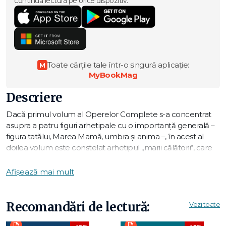
continuă lectura pe orice dispozitiv.
Toate cărțile tale într-o singură aplicație:
M
MyBookMag
Descriere
Dacă primul volum al Operelor Complete s-a concentrat
asupra a patru figuri arhetipale cu o importanță generală –
figura tatălui, Marea Mamă, umbra și anima –, în acest al
doilea volum este constelat arhetipul „marii călătorii“, care
îndrumă și determină cursul interior al evenimentelor.
Marea călătorie este o încercare plină de aventuri de a găsi
Afișează mai mult
comoara prețioasă, greu de obținut. Aceasta din urmă este
un simbol al Sinelui, iar călătoria și eforturile eroului
simbolizează procesul dezvoltăriiinterioare, al individuării.
Recomandări de lectură:
Vezi toate
Prin analizarea unor basme din multe culturi ale lumii,