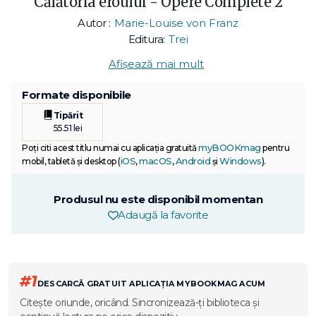
Călătoria eroului - Opere Complete 2
Autor :
Marie-Louise von Franz
Editura:
Trei
Afișează mai mult
Formate disponibile
Tipărit
55.51 lei
myBOOKmag
Poți citi acest titlu numai cu aplicația gratuită
pentru
iOS
macOS
Android
Windows
mobil, tabletă și desktop (
,
,
și
).
Produsul nu este disponibil momentan
Adaugă la favorite
#1
DESCARCĂ GRATUIT APLICAȚIA MYBOOKMAG ACUM
Citește oriunde, oricând. Sincronizează-ți biblioteca și