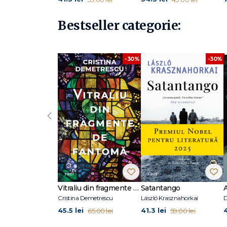
Bestseller categorie:
-30%
-30%
‹
Vitraliu din fragmente de fantomă
Satantango
Cristina Demetrescu
László Krasznahorkai
D
45.5 lei
41.3 lei
65.00 lei
59.00 lei