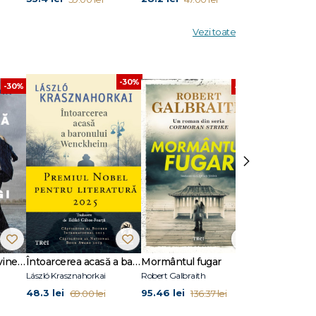
Vezi toate
-30%
-30%
-30%
›
Dansează când îți vine să plângi
Întoarcerea acasă a baronului Wenckheim
Mormântul fugar
Un animal să
László Krasznahorkai
Robert Galbraith
Joël Dicker
48.3 lei
95.46 lei
45.5 lei
69.00 lei
136.37 lei
65.0