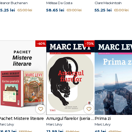
leanor Buchanan
Mélissa Da Costa
Clare Mackintosh
c Levy:
5.25 lei
58.65 lei
55.25 lei
65.00 lei
69.00 lei
65.00 lei
-73%
-40%
Pachet Mistere literare
Amurgul fiarelor (seria Grupul 9, vol. 2)
Prima zi
arc Lévy
Marc Lévy
Marc Lévy
76.63 lei
13.99 lei
45 lei
127.71 lei
51.80 lei
47.57 lei