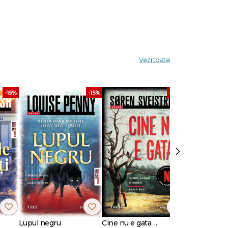
o vede
Vezi toate
-15%
-15%
-30%
e
mediat
simţ al
ce o
›
de
reprenor
e de
Lupul negru
Cine nu e gata ...
Stare de vis