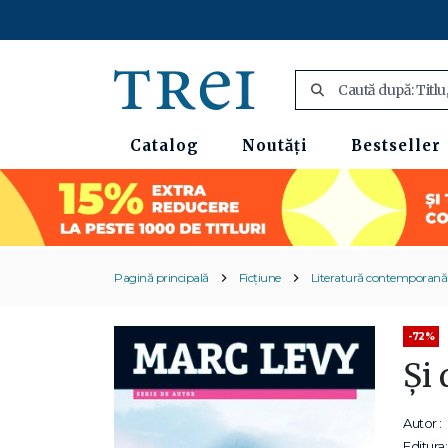
Catalog
Noutăți
Bestseller
Pagină principală
Ficțiune
Literatură contemporană
-72%
Şi 
Autor :
Editura: