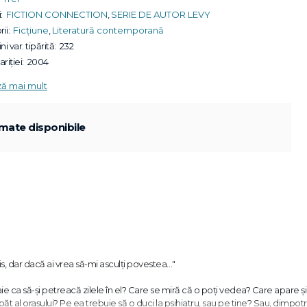
:
FICTION CONNECTION
,
SERIE DE AUTOR LEVY
ii:
Ficțiune
,
Literatură contemporană
ni var. tipărită:
232
riției:
2004
ză mai mult
mate disponibile
is, dar dacă ai vrea să-mi asculţi povestea…"
e ca să-şi petreacă zilele în el? Care se miră că o poţi vedea? Care apare ş
ăt al oraşului? Pe ea trebuie să o duci la psihiatru, sau pe tine? Sau, dimpotr