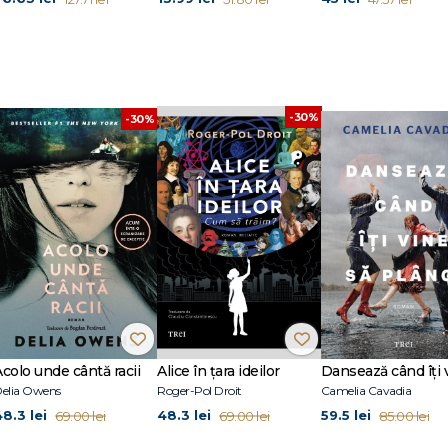
-30%
-30%
Acolo unde cântă racii
Alice în țara ideilor
elia Owens
Roger-Pol Droit
Camelia Cavadia
48.3 lei
48.3 lei
59.5 lei
69.00 lei
69.00 lei
85.00 lei