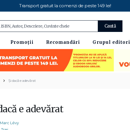
Transport gratuit la comenzi de peste 149 lei!
Caută
Promoții
Recomandări
Grupul editori
Şi dacă e adevărat
dacă e adevărat
Marc Lévy
Trei