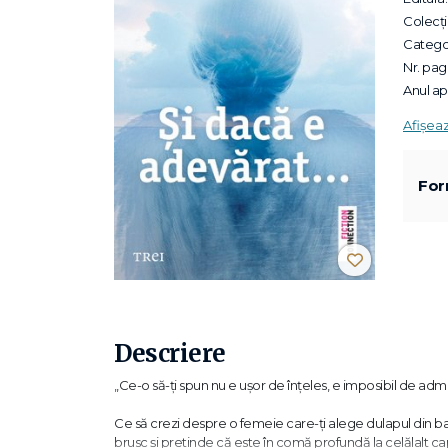
Colecții
Categor
Nr. pagi
Anul apa
Afișea
For
Descriere
„Ce-o să-ţi spun nu e uşor de înţeles, e imposibil de adm
Ce să crezi despre o femeie care-ţi alege dulapul din bai
brusc şi pretinde că este în comă profundă la celălalt cap