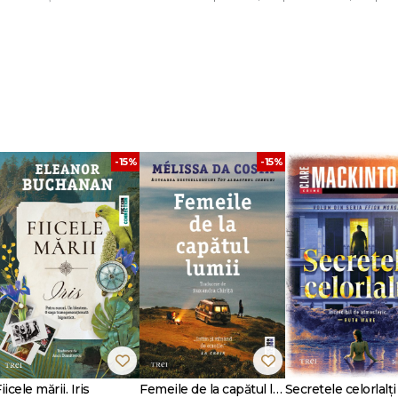
poate împărţi secretul lui Lauren, o poate contempla pe aceea pe care nu 
?…
ut.
-15%
-15%
n de basm: ajuns târziu la literatură, acest autor, pe cât de discret, pe atât d
său manuscris a încăput pe mâna editorului, scenariul corespunzător fiind i
zi, el a devenit la noi scriitorul cel mai popular. Secretul său? Un adevărat 
gia timpurilor noastre, un romantism inalterabil care pune mai presus de ori
cop. Miracolele nu se explică, se constată.
Cărţile lui sunt traduse în 47 de limbi, regăsindu-se pe majoritatea listelor 
curs profesional fascinant: a fost mai întâi voluntar la Crucea Roşie, apoi ant
te companii de arhitectură din Franţa.
a apariţia romanului
Şi dacă e adevărat…
, vândut în întreaga lume în milioan
iicele mării. Iris
Femeile de la capătul lumii
Secretele celorlalți