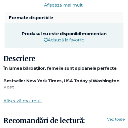
Afișează mai mult
Formate disponibile
Produsul nu este disponibil momentan
Adaugă la favorite
Descriere
În lumea bărbaţilor, femeile sunt spioanele perfecte.
Bestseller New York Times, USA Today şi Washington
Post
O capodoperă interzisă
Afișează mai mult
În 1956, un important autor rus termină o carte, Doctor
Jivago, care ar putea să pună Uniunea Sovietică într-o
lumină nefavorabilă. Temându-se de puterea ei subversivă,
Recomandări de lectură:
Vezi toate
sovieticii hotărăsc să-i blocheze publicarea, dar în restul