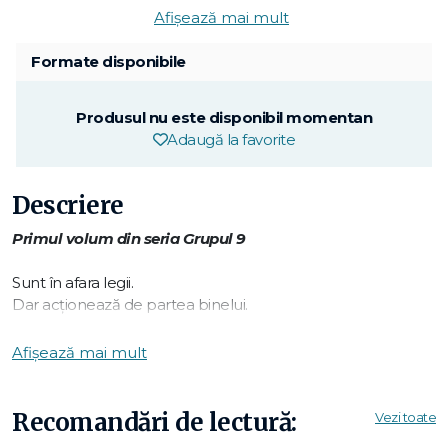
Afișează mai mult
Formate disponibile
Produsul nu este disponibil momentan
Adaugă la favorite
Descriere
Primul volum din seria Grupul 9
Sunt în afara legii.
Dar acționează de partea binelui.
Sunt prieteni și își împărtășesc secretele.
Cu toate acestea, nu s-au întâlnit niciodată.
Afișează mai mult
Până când…
S-a întâmplat noaptea
Recomandări de lectură:
Vezi toate
O cursă nebună și înfricoșătoare pe străzile din Oslo, Madrid,