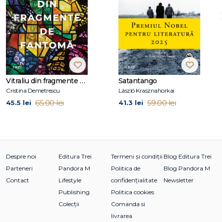
La Editura Trei au apărut Și dacă e adevărat, Te voi revedea,
În altă viață, Șapte zile pentru o eternitate, Toate acele
lucruri pe care nu ni le-am spus, Prietenii mei, iubirile mele,
Prima zi, Prima noapte, Hoțul de umbre, Strania călătorie a
domnului Daldry, Mai puternic decât frica, Și dacă aș mai trăi
o dată, Unde ești?, Un alt fel de fericire, Copiii libertății, Ea &
el, Orizontul răsturnat, Ultima din clanul Stanfield, O fată ca
Vitraliu din fragmente de fantomă
Satantango
ea, Fantoma și iubirea.
Cristina Demetrescu
László Krasznahorkai
65.00 lei
59.00 lei
45.5 lei
41.3 lei
Despre noi
Editura Trei
Termeni și condiții
Blog Editura Trei
Parteneri
Pandora M
Politica de
Blog Pandora M
Contact
Lifestyle
confidențialitate
Newsletter
Publishing
Politica cookies
Colecții
Comanda si
livrarea