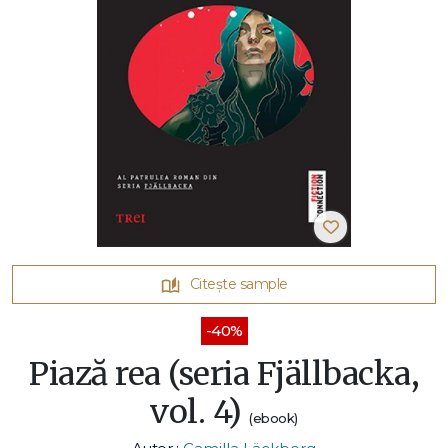
Citește sample
-40%
Piază rea (seria Fjällbacka,
vol. 4)
(ebook)