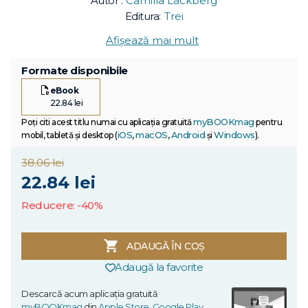
Autor :
Camilla Läckberg
Editura:
Trei
Afișează mai mult
Formate disponibile
eBook
22.84 lei
myBOOKmag
Poți citi acest titlu numai cu aplicația gratuită
pentru
iOS
macOS
Android
Windows
mobil, tabletă și desktop (
,
,
și
).
38.06 lei
22.84 lei
Reducere: -40%
ADAUGĂ ÎN COȘ
Adaugă la favorite
Descarcă acum aplicația gratuită
myBOOKmag
din
Apple Store
,
Google Play