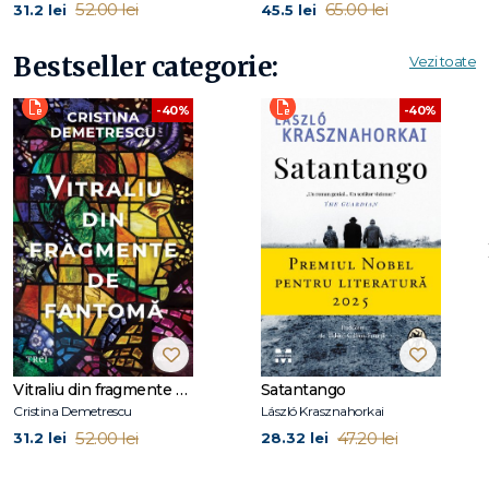
52.00 lei
65.00 lei
31.2 lei
45.5 lei
Bestseller categorie:
Vezi toate
-40%
-40%
Vitraliu din fragmente de fantomă
Satantango
Cristina Demetrescu
László Krasznahorkai
52.00 lei
47.20 lei
31.2 lei
28.32 lei