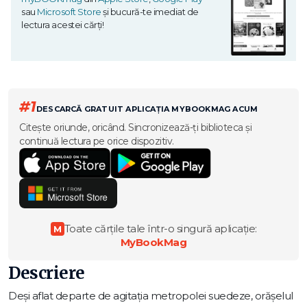
sau
Microsoft Store
și bucură-te imediat de
lectura acestei cărți!
#1
DESCARCĂ GRATUIT APLICAȚIA MYBOOKMAG ACUM
Citește oriunde, oricând. Sincronizează-ți biblioteca și
continuă lectura pe orice dispozitiv.
Toate cărțile tale într-o singură aplicație:
M
MyBookMag
Descriere
Deși aflat departe de agitația metropolei suedeze, orăşelul