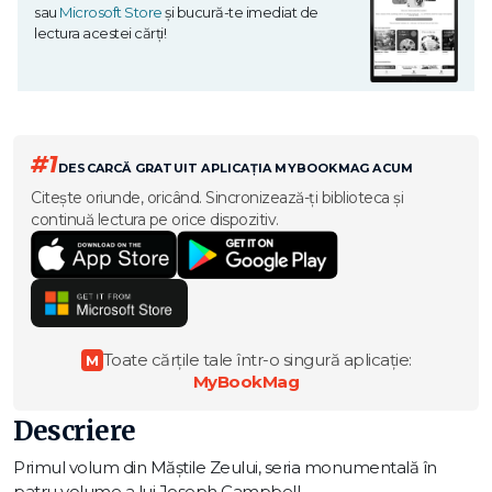
sau
Microsoft Store
și bucură-te imediat de
lectura acestei cărți!
#1
DESCARCĂ GRATUIT APLICAȚIA MYBOOKMAG ACUM
Citește oriunde, oricând. Sincronizează-ți biblioteca și
continuă lectura pe orice dispozitiv.
Toate cărțile tale într-o singură aplicație:
M
MyBookMag
Descriere
Primul volum din Măștile Zeului, seria monumentală în
patru volume a lui Joseph Campbell