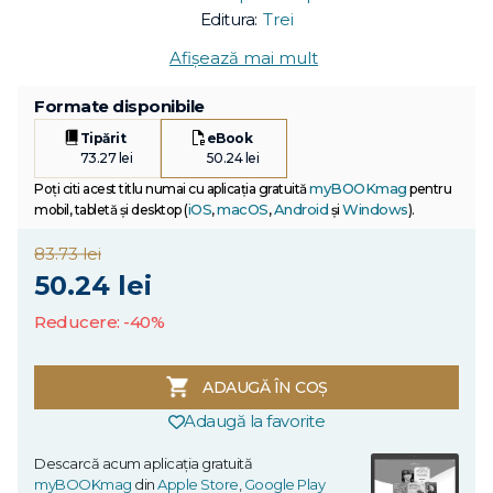
Editura:
Trei
Afișează mai mult
Formate disponibile
Tipărit
eBook
73.27 lei
50.24 lei
myBOOKmag
Poți citi acest titlu numai cu aplicația gratuită
pentru
iOS
macOS
Android
Windows
mobil, tabletă și desktop (
,
,
și
).
83.73 lei
50.24 lei
Reducere: -40%
ADAUGĂ ÎN COȘ
Adaugă la favorite
Descarcă acum aplicația gratuită
myBOOKmag
din
Apple Store
,
Google Play