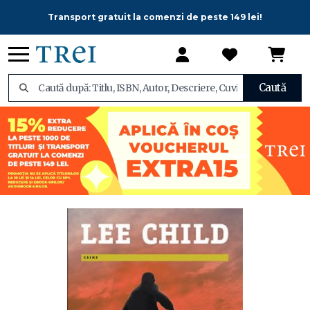
Transport gratuit la comenzi de peste 149 lei!
Caută