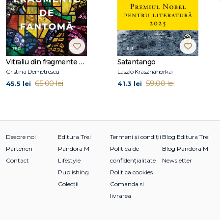
Vitraliu din fragmente de fantomă
Satantango
Cristina Demetrescu
László Krasznahorkai
65.00 lei
59.00 lei
45.5 lei
41.3 lei
Despre noi
Editura Trei
Termeni și condiții
Blog Editura Trei
Parteneri
Pandora M
Politica de
Blog Pandora M
Contact
Lifestyle
confidențialitate
Newsletter
Publishing
Politica cookies
Colecții
Comanda si
livrarea