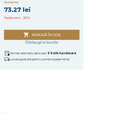
104.66 lei
73.27 lei
Reducere: -30%
ADAUGĂ ÎN COȘ
Adaugă la favorite
Termen estimativ de livrare:
3-9 zile lucrătoare
Livrare gratuită pentru comenzi peste 149 lei