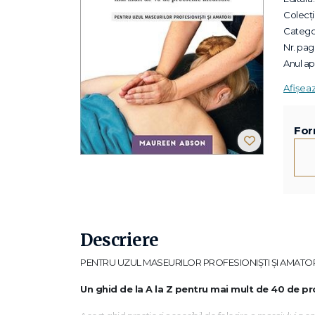
Colecții
Categor
Nr. pagi
Anul apa
Afișea
For
Descriere
PENTRU UZUL MASEURILOR PROFESIONIȘTI ȘI AMATO
Un ghid de la A la Z pentru mai mult de 40 de 