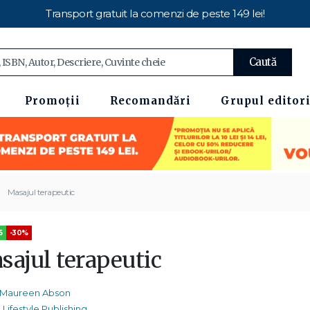
Transport gratuit la comenzi de peste 149 lei!
Caută
Promoții
Recomandări
Grupul editori
Masajul terapeutic
5
-30%
sajul terapeutic
Maureen Abson
Lifestyle Publishing