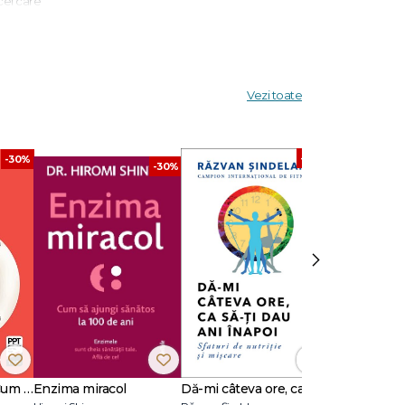
cei care
area de
oli,
, ca
tic).
Vezi toate
taliază
fesor
-30%
-30%
-30%
, axat pe
raining ©
ritius,
›
Emoții în farfurie. Cum să faci pace cu tine și cu farfuria ta
Enzima miracol
Dă-mi câteva ore, ca să-ţi dau ani înapoi