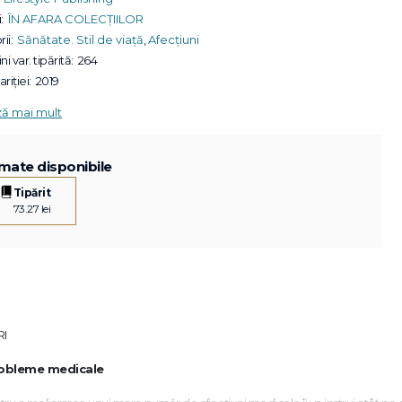
:
ÎN AFARA COLECȚIILOR
ii:
Sănătate. Stil de viață
,
Afecțiuni
ni var. tipărită:
264
riției:
2019
ză mai mult
mate disponibile
Tipărit
73.27 lei
RI
probleme medicale