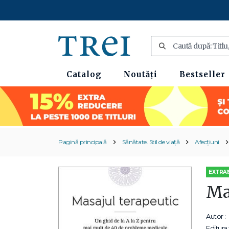
Catalog
Noutăți
Bestseller
Pagină principală
Sănătate. Stil de viață
Afecțiuni
EXTRA1
Ma
Autor :
Editura: