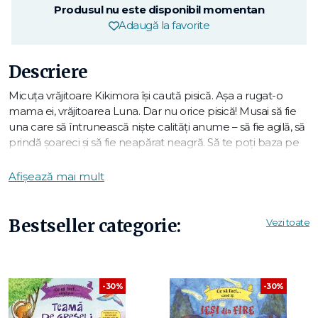
Produsul nu este disponibil momentan
Adaugă la favorite
Descriere
Micuța vrăjitoare Kikimora își caută pisică. Așa a rugat-o
mama ei, vrăjitoarea Luna. Dar nu orice pisică! Musai să fie
una care să întrunească niște calități anume – să fie agilă, să
prindă șoareci și să fie neapărat neagră. Să te poți baza pe
ea când născocești leacuri vindecătoare!
Ce se întâmplă oare când Kikimora ajunge la adăpostul de
Afișează mai mult
animale și adoptă o pisică... curcubeu? Una care, ori de câte
ori a fost adoptată, a fost adusă înapoi fiindcă făcea prea
multe trăsnăi și nu ajuta în casă?
Bestseller categorie:
Vezi toate
Haideți să o cunoaștem pe Niji, pisica grăsuță, care se uita
cruciș, nu prinde șoareci și se joacă toată ziua. Și să aflăm în
această poveste scrisă cu drag pentru voi, copii, dacă
minunata Kikimora reușește să-și convingă mama să
-30%
-30%
păstreze fix pisica asta zăpăcită!