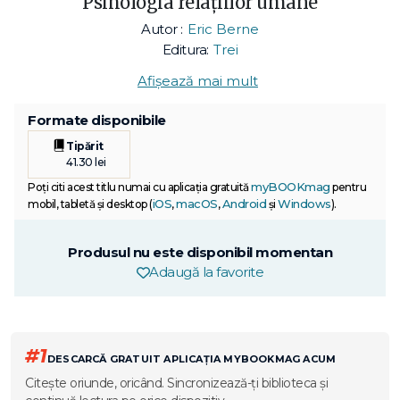
Psihologia relaţiilor umane
Autor :
Eric Berne
Editura:
Trei
Afișează mai mult
Formate disponibile
Tipărit
41.30 lei
myBOOKmag
Poți citi acest titlu numai cu aplicația gratuită
pentru
iOS
macOS
Android
Windows
mobil, tabletă și desktop (
,
,
și
).
Produsul nu este disponibil momentan
Adaugă la favorite
#1
DESCARCĂ GRATUIT APLICAȚIA MYBOOKMAG ACUM
Citește oriunde, oricând. Sincronizează-ți biblioteca și