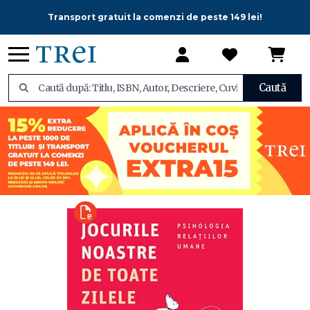
Transport gratuit la comenzi de peste 149 lei!
Caută