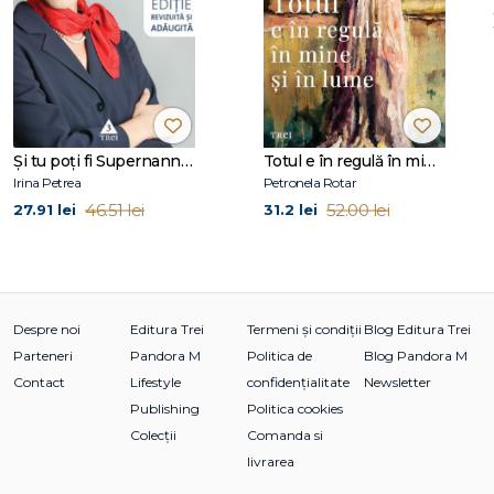
Partea I. Analiza jocurilor
1. Analiza structurală
2. Analiza tranzacţională
3. Proceduri şi ritualuri
4. Discuţii pentru trecerea timpului
5. Jocurile
Şi tu poţi fi Supernanny 1
Totul e în regulă în mine și în lume
Partea a II-a. Un tezaur de jocuri
Irina Petrea
Petronela Rotar
Introducere
46.51 lei
52.00 lei
27.91 lei
31.2 lei
6. Jocuri ale vieţii
1. Alcoolicul
2. Datornicul
3. Dă-mi un şut
4. Acum te-am prins, ticălosule (ATAPT)
Despre noi
Editura Trei
Termeni și condiții
Blog Editura Trei
5. Uite ce m-ai împins să fac (UCMÎSF)
Parteneri
Pandora M
Politica de
Blog Pandora M
7. Jocuri maritale
Contact
Lifestyle
confidențialitate
Newsletter
1. Colţul
Publishing
Politica cookies
2. Tribunalul
Colecții
Comanda si
3. Femeia frigidă
livrarea
4. Tracasata
5. Dacă n-ai fi fost tu