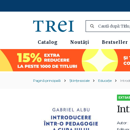
Catalog
Noutăți
Bestseller
Pagină principală
Științe sociale
Educație
Introd
EXTRA1
Int
Autor :
Editura: