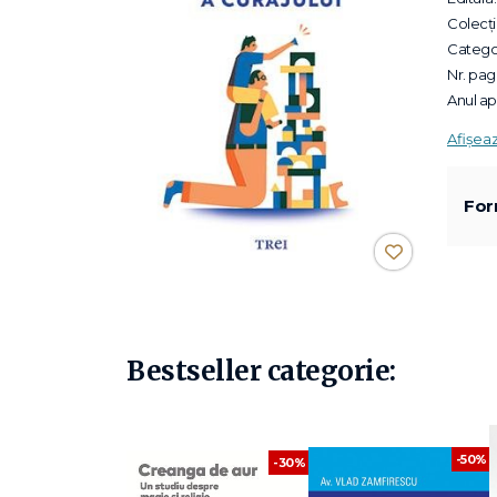
Colecții
Categor
Nr. pagi
Anul apa
Afișea
For
Bestseller categorie:
-50%
-30%