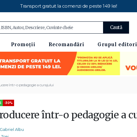
Transport gratuit la comenzi de peste 149 lei!
Caută
Promoții
Recomandări
Grupul editori
ucere într-o pedagogie a curajului
5
-30%
roducere într-o pedagogie a cu
Gabriel Albu
Trei