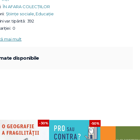
:
ÎN AFARA COLECȚIILOR
ii:
Științe sociale
,
Educație
ni var. tipărită:
392
riției:
0
ză mai mult
mate disponibile
-30%
-50%