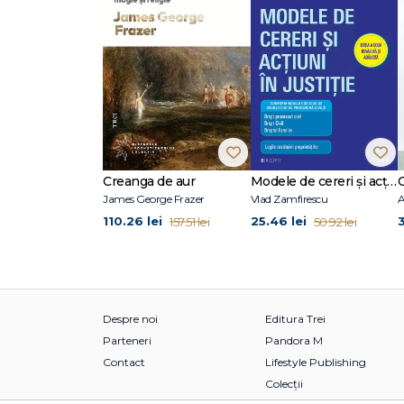
Creanga de aur
Modele de cereri şi acţiuni în justiţie. Ediţia a doua revăzută şi adăugită
O
James George Frazer
Vlad Zamfirescu
A
110.26 lei
25.46 lei
3
157.51 lei
50.92 lei
Despre noi
Editura Trei
Parteneri
Pandora M
Contact
Lifestyle Publishing
Colecții