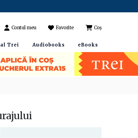
Contul meu
Favorite
Coș
al Trei
Audiobooks
eBooks
rajului