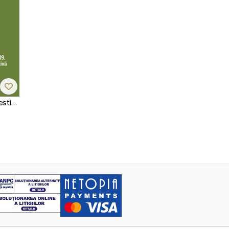
Regimul juridic al restituirii imobilelor preluate abuziv de către stat în perioada 6 martie 1945 - 22 decembrie 1949. Analiză comparativă și jurimetrică