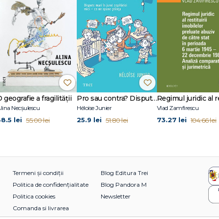
 geografie a fragilității
Pro sau contra? Dispute mari în jurul copilăriei mici – ce ne spune știința
lina Necșulescu
Héloïse Junier
Vlad Zamfirescu
8.5 lei
25.9 lei
73.27 lei
55.00 lei
51.80 lei
104.66 lei
Termeni și condiții
Blog Editura Trei
Politica de confidențialitate
Blog Pandora M
Politica cookies
Newsletter
Comanda si livrarea