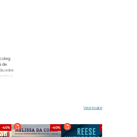
 coleg
ă de
tău este
pentru a
 de
Vezi toate
tanice,
AGAZINE
-40%
-40%
-40%
a o