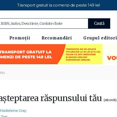
Transport gratuit la comenzi de peste 149 lei!
Caută
Promoții
Recomandări
Grupul editori
 tău
 așteptarea răspunsului tău
(ebook)
Madeleine Gray
Trei