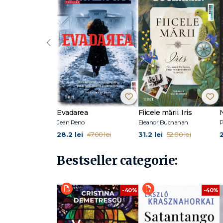
întrebare foarte veche: de ce facem un lucru, deși știm că 
Anderson
„Plină de fraze incredibil de tăioase și de momente de
‹
Madeleine Gray este scriitoare și critic literar din Sydney. 
pentru publicații precum Sydney Review of Books, Austra
engleză la Universitatea din Oxford și în prezent este d
ei roman.
Evadarea
Fiicele mării. Iris
Jean Reno
Eleanor Buchanan
P
28.2 lei
31.2 lei
47.00 lei
52.00 lei
Bestseller categorie:
-40%
-40%