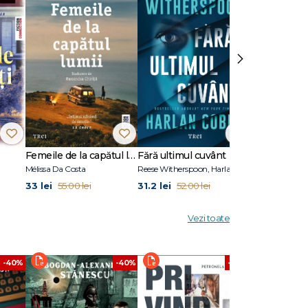
Gillian
›
ris
ră
e primul
Femeile de la capătul lumii
Fără ultimul cuvânt
Stare de vis
Mélissa Da Costa
Reese Witherspoon, Harlan Coben
Eric Puchner
33 lei
31.2 lei
31.2 lei
55.00 lei
52.00 lei
52.00
Vezi toate
-40%
-40%
-40%