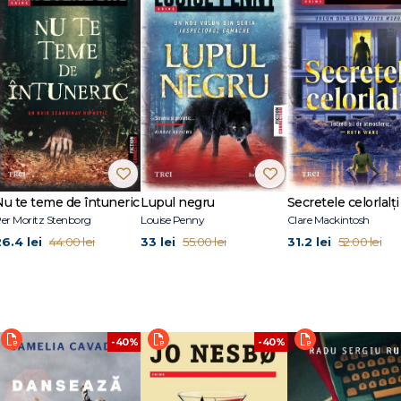
nu ar trebui? Madeleine Gray este o scriitoare uluitoare – un talent uriaș.“ - 
 un comic întunecat.“ - BBC CULTURE
A fost finalistă a Premiului Walkley Pascall pentru critică de artă în 2021 și a sc
lian Book Review și Times Literary Supplement. Are un masterat în literatu
octorandă la Universitatea din Manchester. În așteptarea răspunsului tău est
Nu te teme de întuneric
Lupul negru
Secretele celorlalți
er Moritz Stenborg
Louise Penny
Clare Mackintosh
26.4 lei
33 lei
31.2 lei
44.00 lei
55.00 lei
52.00 lei
-40%
-40%