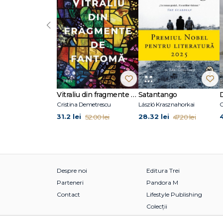
‹
Vitraliu din fragmente de fantomă
Satantango
Cristina Demetrescu
László Krasznahorkai
C
31.2 lei
28.32 lei
52.00 lei
47.20 lei
Despre noi
Editura Trei
Parteneri
Pandora M
Contact
Lifestyle Publishing
Colecții