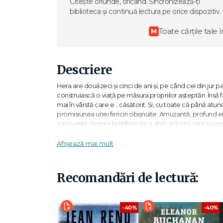
Citește oriunde, oricând. Sincronizează-ți
biblioteca și continuă lectura pe orice dispozitiv.
Toate cărțile tale î
M
Descriere
Hera are douăzeci și cinci de ani și, pe când cei din jur pa
construiască o viață pe măsura propriilor așteptări. Îns
mai în vârstă care e... căsătorit. Și, cu toate că până atu
promisiunea unei fericiri obișnuite. Amuzantă, profund em
o poveste despre tendința de a dori un lucru care nu pro
decide cine suntem și cine vrem să fim.
Afișează mai mult
Există oare un blestem mai mare decât să fii o femeie l
multă vreme, dar puțini o înțeleg la fel de bine ca Madele
SATURDAY PAPER
Recomandări de lectură:
„Năzuințele, speranța și referințele la cultura pop ale Her
devine prilej de râs) fac din acest roman una dintre cel
-40%
-40%
„În așteptarea răspunsului tău este un roman de debut scl