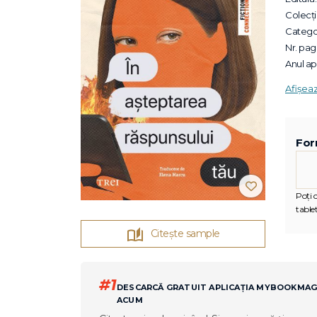
Colecții
Categor
Nr. pagi
Anul apa
Afișea
For
Poți c
tablet
Citește sample
#1
DESCARCĂ GRATUIT APLICAȚIA MYBOOKMA
ACUM