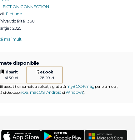
:
FICTION CONNECTION
ii:
Ficțiune
ni var. tipărită:
360
riției:
2025
ză mai mult
mate disponibile
Tipărit
eBook
41.30 lei
28.20 lei
myBOOKmag
iti acest titlu numai cu aplicația gratuită
pentru mobil,
iOS
macOS
Android
Windows
ă și desktop (
,
,
și
).
G