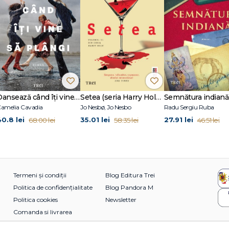
Dansează când îți vine să plângi
Setea (seria Harry Hole, vol. 11)
Semnătura indiană
amelia Cavadia
Jo Nesbø, Jo Nesbo
Radu Sergiu Ruba
40.8 lei
35.01 lei
27.91 lei
68.00 lei
58.35 lei
46.51 lei
Termeni și condiții
Blog Editura Trei
Politica de confidențialitate
Blog Pandora M
Politica cookies
Newsletter
Comanda si livrarea