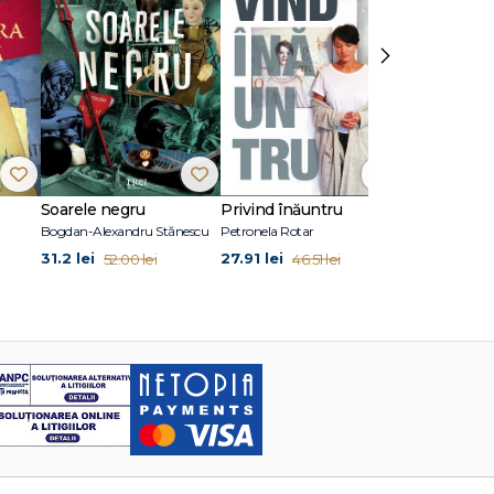
›
Soarele negru
Privind înăuntru
Suflete per
Bogdan-Alexandru Stănescu
Petronela Rotar
John Marrs
31.2 lei
27.91 lei
24.87 lei
52.00 lei
46.51 lei
41