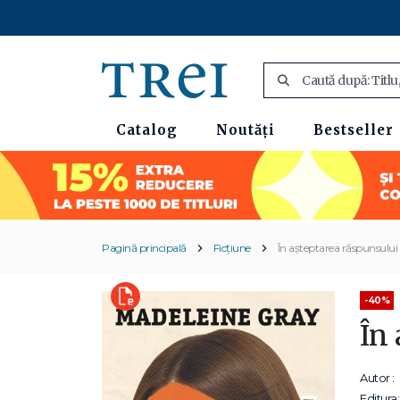
Catalog
Noutăți
Bestseller
Pagină principală
Ficțiune
În așteptarea răspunsului
-40%
În
Autor :
Editura: