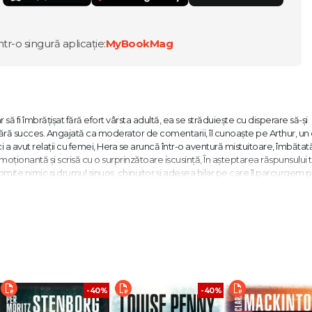
ntr-o singură aplicație:
MyBookMag
r să fi îmbrățișat fără efort vârsta adultă, ea se străduiește cu disperare să-și
ă fără succes. Angajată ca moderator de comentarii, îl cunoaște pe Arthur, un
nci a avut relații cu femei, Hera se aruncă într-o aventură mistuitoare, îmbătat
oționantă și scrisă cu o surprinzătoare iscusință, În așteptarea răspunsului 
mite nimic și drumul sinuos, chinuitor și adesea hilar pe care îl parcurgem 
a douăzeci și ceva de ani? Romancierii explorează această perioadă a vieții
ine Gray... O carte uimitor de bună, teribil de ironică și de amuzantă.“ - THE
ei (totul, de la The Wire la Rupi Kaur și la orele de deschidere a puburilor bri
e mai distractive lecturi de care am avut parte în ultima vreme.“ - STYLIST M
-40%
-40%
ipitor – extrem de amuzant, dar și dureros de trist... Ne face să ne gândim l