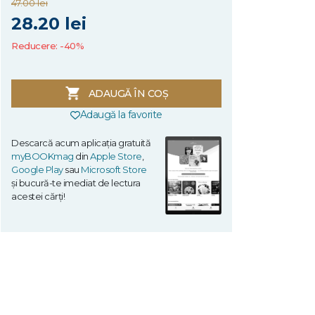
47.00 lei
28.20 lei
Reducere: -40%
ADAUGĂ ÎN COȘ
Adaugă la favorite
Descarcă acum aplicația gratuită
myBOOKmag
din
Apple Store
,
Google Play
sau
Microsoft Store
și bucură-te imediat de lectura
acestei cărți!