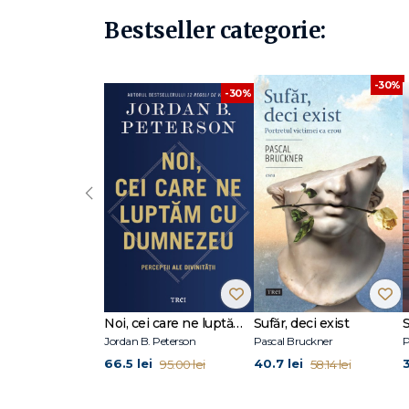
(Bernhard Serexhe, Chief Curator ZKM, Karlsruhe)
Bestseller categorie:
Nevoia de șoc artistic e un fir roșu, un cântar al reușitei în
între ordine și haos, liniile sunt neclare, totul e inform 
substanţă decât la sentimentul că două blocuri distincte
-30%
-30%
‹
Noi, cei care ne luptăm cu Dumnezeu
Sufăr, deci exist
Jordan B. Peterson
Pascal Bruckner
P
66.5 lei
40.7 lei
3
95.00 lei
58.14 lei