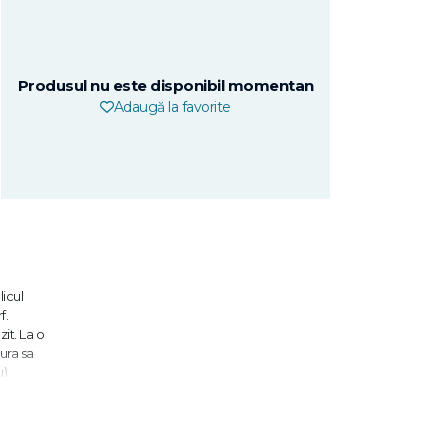
Produsul nu este disponibil momentan
Adaugă la favorite
icul
f.
it. La o
tura sa
u)
e
uzii.