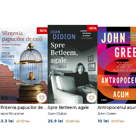
 artă. Nicolae ne face graficul plastic al posibilităţii unei lupte sociale. Lupta n
și pictat cu scurgeri cromatice ce trimit mai degrabă la ideea de acuplaţie și 
 se înfruntă. (Dan Popescu)
-50%
-30%
Sfințenia papucilor de casă
Spre Betleem, agale
Antropocenul acu
ascal Bruckner
Joan Didion
John Green
3.3 lei
25.9 lei
10 lei
47.57 lei
51.80 lei
47.57 lei