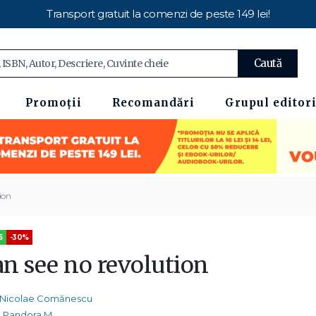
Transport gratuit la comenzi de peste 149 lei!
Caută
Promoții
Recomandări
Grupul editori
ion
5
-30%
an see no revolution
Nicolae Comănescu
Pandora M