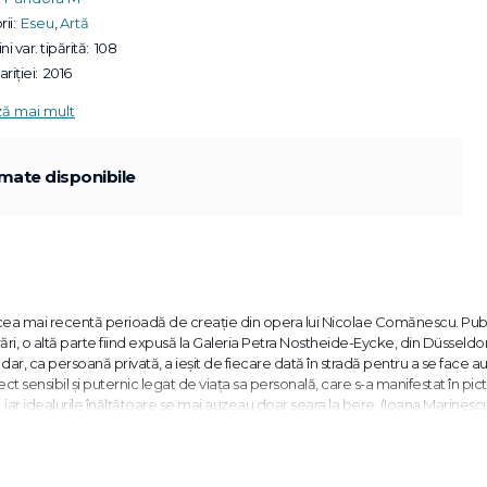
ii:
Eseu
,
Artă
ni var. tipărită:
108
riției:
2016
ză mai mult
mate disponibile
ea mai recentă perioadă de creaţie din opera lui Nicolae Comănescu. Publ
ri, o altă parte fiind expusă la Galeria Petra Nostheide-Eycke, din Düsseldor
ar, ca persoană privată, a ieșit de fiecare dată în stradă pentru a se face auz
ect sensibil și puternic legat de viaţa sa personală, care s-a manifestat în pic
 iar idealurile înălţătoare se mai auzeau doar seara la bere. (Ioana Marinesc
 noi revoluţii democratice, acest titlu (
I can see no Revolution
) nu dezvălui
tru lucrările lui Comănescu. Este o constatare mai degrabă sobră, lipsită de il