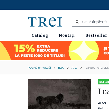
Catalog
Noutăți
Bestseller
Pagină principală
Eseu
Artă
I can see no revolut
EXTRA1
I c
Autor :
Editura: