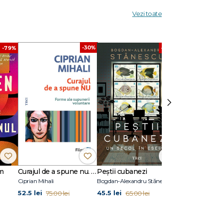
Vezi toate
u e însă
schimb de
-30%
-30%
-79%
›
m
Curajul de a spune nu. Forme ale supunerii voluntare
Peștii cubanezi
Ciprian Mihali
Bogdan-Alexandru Stănescu
Ciprian Mihali
52.5 lei
45.5 lei
23.79 lei
75.00 lei
65.00 lei
47.