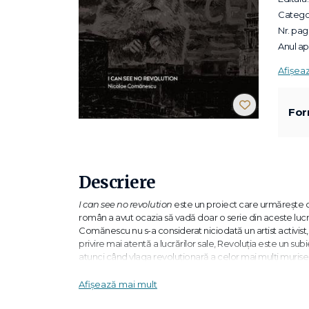
Categor
Nr. pagi
Anul apa
Afișea
For
Descriere
I can see no revolution
este un proiect care urmărește c
român a avut ocazia să vadă doar o serie din aceste lucră
Comănescu nu s-a considerat niciodată un artist activist, d
privire mai atentă a lucrărilor sale, Revoluţia este un subi
atunci când vlaga revoluţionară a celor mai mulţi murise,
În vreme ce mediile din alte părţi anunţă euforic cele mai
Afișează mai mult
nicicum ironia ascuţită și umorul negru atât de tipice pen