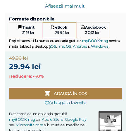
Afișează mai mult
Formate disponibile
Tipărit
eBook
Audiobook
31.19 lei
29.94 lei
37.43 lei
myBOOKmag
Poți citi acest titlu numai cu aplicația gratuită
pentru
iOS
macOS
Android
Windows
mobil, tabletă și desktop (
,
,
și
).
49.90 lei
29.94 lei
Reducere: -40%
ADAUGĂ ÎN COȘ
Adaugă la favorite
Descarcă acum aplicația gratuită
myBOOKmag
din
Apple Store
,
Google Play
sau
Microsoft Store
și bucură-te imediat de
lectura acestei cărți!