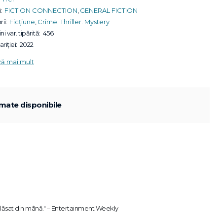
:
FICTION CONNECTION
,
GENERAL FICTION
ii:
Ficțiune
,
Crime. Thriller. Mystery
ni var. tipărită:
456
riției:
2022
ză mai mult
mate disponibile
e lăsat din mână." – Entertainment Weekly