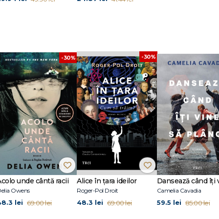
-30%
-30%
Acolo unde cântă racii
Alice în țara ideilor
elia Owens
Roger-Pol Droit
Camelia Cavadia
48.3 lei
48.3 lei
59.5 lei
69.00 lei
69.00 lei
85.00 lei