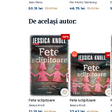
Jean Reno
Per Moritz Stenborg
E
50.15 lei
46.75 lei
5
59.00 lei
55.00 lei
De același autor:
-50%
-40
Fete sclipitoare
Fete sclipitoare
F
Jessica Knoll
Jessica Knoll
J
31.19 lei
37.43 lei
62.37 lei
62.37 lei