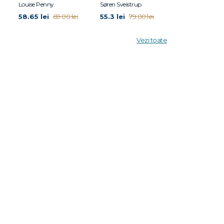
Louise Penny
Søren Sveistrup
Eric Puchner
58.65 lei
55.3 lei
45.5 lei
69.00 lei
79.00 lei
65.0
Vezi toate