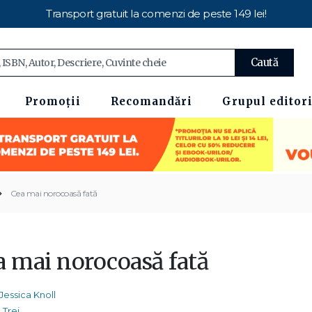
Transport gratuit la comenzi de peste 149 lei!
Caută
Promoții
Recomandări
Grupul editori
Cea mai norocoasă fată
a mai norocoasă fată
Jessica Knoll
Trei