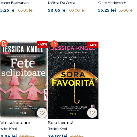
leanor Buchanan
Mélissa Da Costa
Clare Mackintosh
5.25 lei
58.65 lei
55.25 lei
65.00 lei
69.00 lei
65.00 lei
-40%
-40%
%
ete sclipitoare
Sora favorită
essica Knoll
Jessica Knoll
29.94 lei
24.87 lei
49.90 lei
41.44 lei