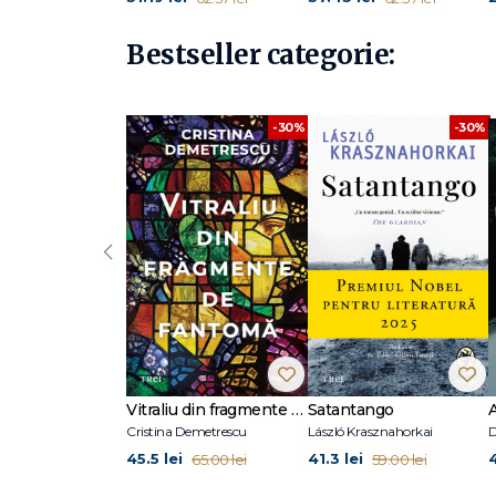
Bestseller categorie:
-30%
-30%
‹
Vitraliu din fragmente de fantomă
Satantango
Cristina Demetrescu
László Krasznahorkai
D
45.5 lei
41.3 lei
65.00 lei
59.00 lei