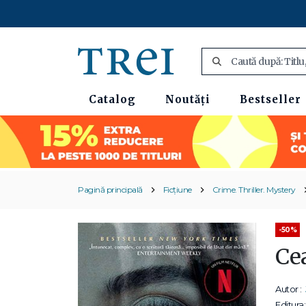
Catalog
Noutăți
Bestseller
Pagină principală
Ficțiune
Crime. Thriller. Mystery
-50%
Ce
Autor :
Editura: