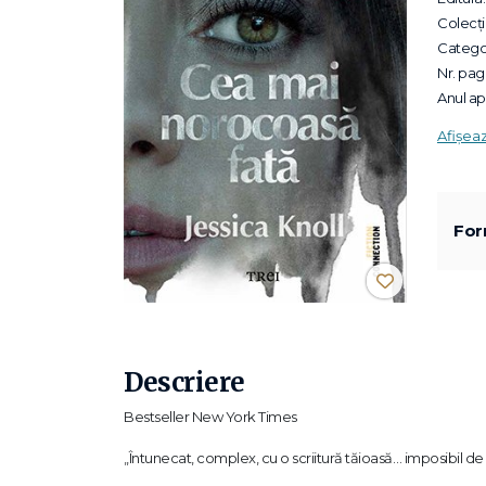
Colecții
Categor
Nr. pagi
Anul apa
Afișea
For
Descriere
Bestseller New York Times
„Întunecat, complex, cu o scriitură tăioasă… imposibil d