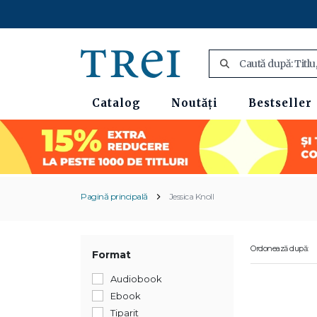
Catalog
Noutăți
Bestseller
Pagină principală
Jessica Knoll
Ordonează după:
Format
Audiobook
Ebook
Tiparit