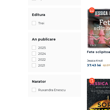
Editura
Trei
An publicare
2025
Fete sclipito
2024
2022
Jessica Knoll
37.43 lei
62.37 
2021
Narator
Ruxandra Enescu