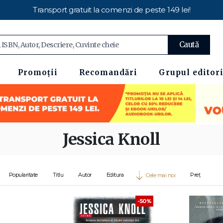
Transport gratuit la comenzi de peste 149 lei!
Caută
Promoții
Recomandări
Grupul editori
Jessica Knoll
Popularitate
Titlu
Autor
Editura
Preț
Cele mai noi
-50%