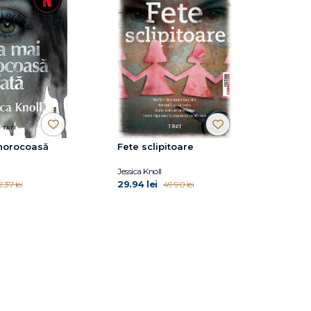
norocoasă
Fete sclipitoare
Jessica Knoll
29.94 lei
.37 lei
49.90 lei