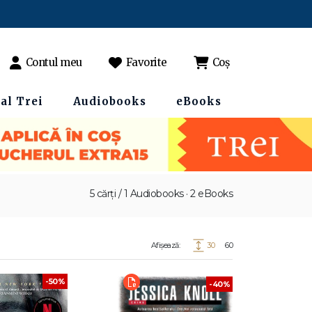
Contul meu
Favorite
Coș
al Trei
Audiobooks
eBooks
5 cărți / 1 Audiobooks · 2 eBooks
Afișează:
30
60
-50%
-40%