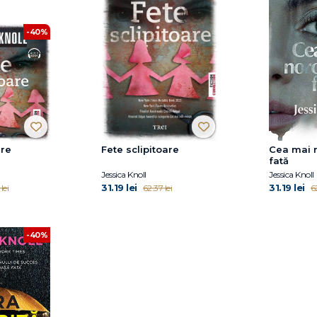
-40%
are
Fete sclipitoare
Cea mai 
fată
Jessica Knoll
Jessica Knoll
31.19 lei
31.19 lei
lei
62.37 lei
62
-40%