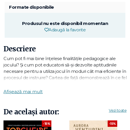
Formate disponibile
Produsul nu este disponibil momentan
Adaugă la favorite
Descriere
Cum pot fi mai bine înțelese finalitățile pedagogice ale
jocului? Și cum pot educatorii să-și dezvolte aptitudinile
necesare pentru a utiliza jocul în moduri cât mai eficiente în
procesul de instruire? Cartea de față demonstrează în ce fel
angrenarea educatorilor (dar și a părinților) în experiențe
ludice creative și nedirijate conduce la o reevaluare a
Afișează mai mult
semnificației jocului pentru educația timpurie. Prin
descrierea unor experiențe de formare didactică în jocul
"autoactiv", dar și prin stabilirea câtorva principii pedagogice
De același autor:
Vezi toate
specifice, autorii americani demonstrează că jocul practic și
nestructurat, bazat adesea pe materiale reciclate,
-15%
-15%
reprezintă nu doar un prilej de recreere, ci mai ales o ocazie