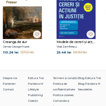
Marcia L. Nell
este conferențiar la Universitatea Millersville
din Pennsylvania,
Walter F. Drews
este cofondator al Institutului pentru
Educație Autoactivă (ISAE) din Melbourne, Florida, iar
Deborah E. Bush este scriitoare profesionistă.
Cuprins
Creanga de aur
Modele de cereri şi acţiuni în justiţie. Ediţia a doua revăzută şi adăugită
Cuvânt-înainte
James George Frazer
Vlad Zamfirescu
157.51 lei
50.92 lei
110.26 lei
25.46 lei
Capitolul 1. Introducere
Capitolul 2. Copiii și adulții, învățarea și jocul
Importanța jocului pentru copii și adulți
Ce este jocul autoactiv?
Despre noi
Editura Trei
Termeni și condiții
Blog Editura Trei
Șapte principii ale jocului autoactiv pentru adulți
Parteneri
Pandora M
Politica de
Blog Pandora M
Principiul 1
Contact
Lifestyle
confidențialitate
Newsletter
Principiul 2
Publishing
Politica cookies
Principiul 3
Principiul 4
Colecții
Comanda si