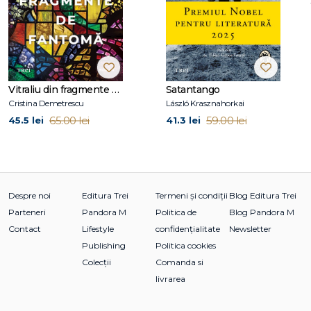
(Seria Fjällbacka) ce s-au bucurat de un succes enorm de
piaţă şi de o presă foarte bună. Această serie este în curs de
publicare în peste 30 de ţări. De aceeaşi autoare, la Editura
TREI au mai apărut:
Prinţesa gheţurilor
,
Predicatorul
,
Piază
rea
şi
Cioplitorul în piatră
.
Vitraliu din fragmente de fantomă
Satantango
Cristina Demetrescu
László Krasznahorkai
65.00 lei
59.00 lei
45.5 lei
41.3 lei
Despre noi
Editura Trei
Termeni și condiții
Blog Editura Trei
Parteneri
Pandora M
Politica de
Blog Pandora M
Contact
Lifestyle
confidențialitate
Newsletter
Publishing
Politica cookies
Colecții
Comanda si
livrarea