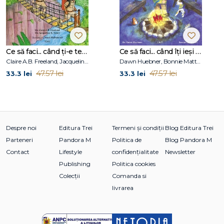
numele Gerald Kelley, a ilustrat
Grover Cleveland, Again!
și
Please Please the Bees
, care a primit în 2017 Premiul
Frances and Wesley Bock. Locuiește în Colorado împreună
cu soțul său.
Ce să faci... când ți-e teamă de greșeli. Ghid pentru copiii care nu acceptă să fie imperfecți
Ce să faci... când îţi ieşi din fire. Ghid pentru copiii care nu-şi pot stăpâni furia
Claire A.B. Freeland, Jacqueline B. Toner, Janet McDonnell
Dawn Huebner, Bonnie Matthews
47.57 lei
47.57 lei
33.3 lei
33.3 lei
Despre noi
Editura Trei
Termeni și condiții
Blog Editura Trei
Parteneri
Pandora M
Politica de
Blog Pandora M
Contact
Lifestyle
confidențialitate
Newsletter
Publishing
Politica cookies
Colecții
Comanda si
livrarea