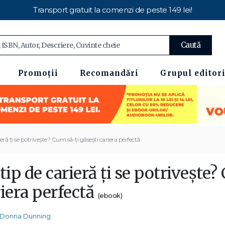
Transport gratuit la comenzi de peste 149 lei!
Caută
Promoții
Recomandări
Grupul editori
ieră ţi se potriveşte? Cum să-ţi găseşti cariera perfectă
tip de carieră ţi se potriveşte?
iera perfectă
(ebook)
Donna Dunning