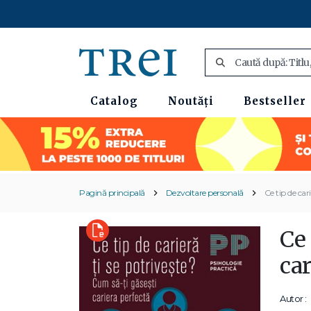
Catalog
Noutăți
Bestseller
Pagină principală
Dezvoltare personală
Ce tip de car
Ce 
car
Autor :