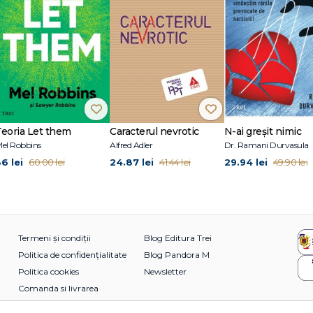
Teoria Let them
Caracterul nevrotic
N-ai greșit nimic
el Robbins
Alfred Adler
Dr. Ramani Durvasula
36 lei
24.87 lei
29.94 lei
60.00 lei
41.44 lei
49.90 lei
Termeni și condiții
Blog Editura Trei
Politica de confidențialitate
Blog Pandora M
Politica cookies
Newsletter
Comanda si livrarea