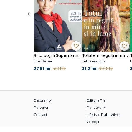
Tipurile de personalitate INFJ şi INTJ
‹
Capitolul 9. Analiştii: examinează şi evaluează.
Tipurile de personalitate ISTP şi INTP
Capitolul 10. Intensificatorii: îngrijesc şi conectează.
Tipurile de personalitate ISFP şi INFP
Capitolul 11. Evaluarea situaţiei
Şi tu poţi fi Supernanny 1
Totul e în regulă în mine și în lume
Capitolul 12. Configurarea carierei tale
Irina Petrea
Petronela Rotar
M
27.91 lei
31.2 lei
46.51 lei
52.00 lei
Bibliografie
Despre noi
Editura Trei
Parteneri
Pandora M
Contact
Lifestyle Publishing
Colecții