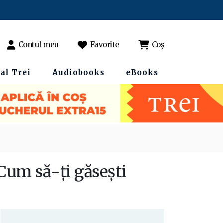
Contul meu
Favorite
Coș
al Trei
Audiobooks
eBooks
 Cum să-ţi găseşti