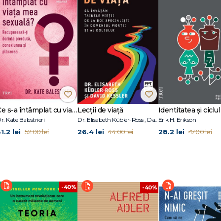
Ce s-a întâmplat cu viața mea sexuală?
Lecții de viață
Identitatea și ciclul 
r. Kate Balestrieri
Dr. Elisabeth Kübler-Ross , David Kessler
Erik H. Erikson
1.2 lei
26.4 lei
28.2 lei
52.00 lei
44.00 lei
47.00 lei
-40%
-40%