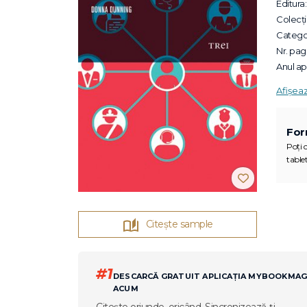
Editura:
Colecții
Categor
Nr. pagi
Anul apa
Afișea
For
Poți c
tablet
Citește sample
#1
DESCARCĂ GRATUIT APLICAȚIA MYBOOKMA
ACUM
Citește oriunde, oricând. Sincronizează-ți