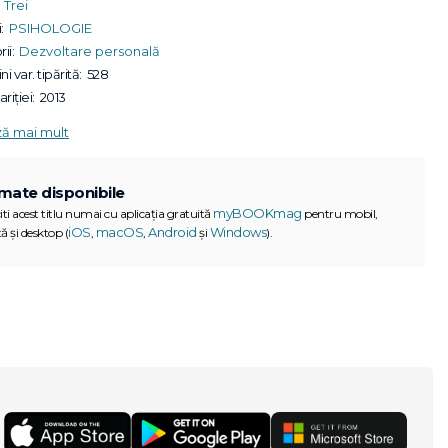
Trei
:
PSIHOLOGIE
ii:
Dezvoltare personală
ni var. tipărită:
528
riției:
2013
ză mai mult
mate disponibile
myBOOKmag
iti acest titlu numai cu aplicația gratuită
pentru mobil,
iOS
macOS
Android
Windows
ă și desktop (
,
,
și
).
G