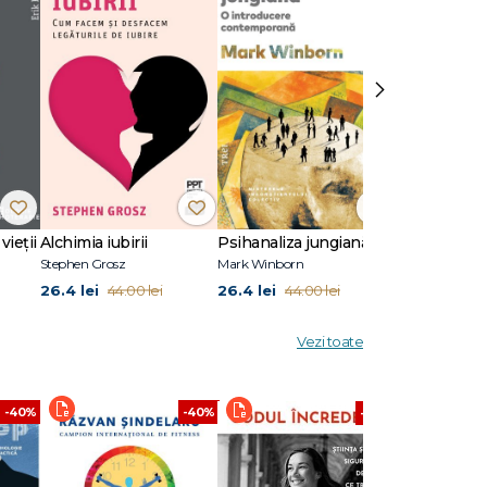
›
vieții
Alchimia iubirii
Psihanaliza jungiană
Stephen Grosz
Mark Winborn
Melanie Klein
26.4 lei
26.4 lei
45.6 lei
44.00 lei
44.00 lei
76.0
Vezi toate
-40%
-40%
-40%