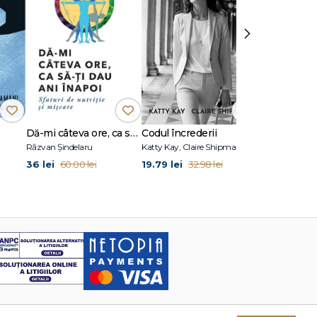
›
Dă-mi câteva ore, ca să-ţi dau ani înapoi
Codul încrederii
Atomic Habi
Răzvan Șindelaru
Katty Kay, Claire Shipman
James Clear
36 lei
19.79 lei
36 lei
60.00 lei
32.98 lei
60.00 