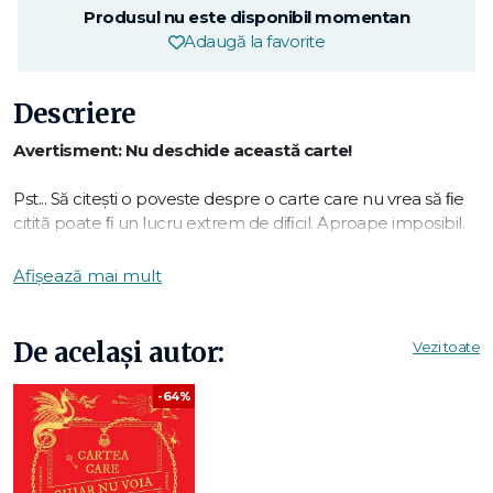
Produsul nu este disponibil momentan
Adaugă la favorite
Descriere
Avertisment: Nu deschide această carte!
Pst... Să citești o poveste despre o carte care nu vrea să ﬁe
citită poate ﬁ un lucru extrem de diﬁcil. Aproape imposibil.
Oare n-ar ﬁ mai bine să iei altă carte?
David Sundin
Afișează mai mult
O carte care face tot ce-i stă în putință să fie lăsată în pace.
Cuvintele se schimbă, cartea se închide și brusc... apare un
crocodil!
De același autor:
Vezi toate
O carte ilustrată neobișnuit de vie, rebelă, magică, scrisă de
un domn mic și amuzant pe nume David Sundin.
-64%