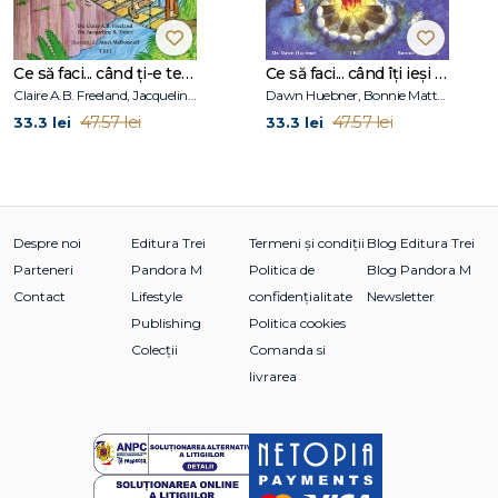
Ce să faci... când ți-e teamă de greșeli. Ghid pentru copiii care nu acceptă să fie imperfecți
Ce să faci... când îţi ieşi din fire. Ghid pentru copiii care nu-şi pot stăpâni furia
Claire A.B. Freeland, Jacqueline B. Toner, Janet McDonnell
Dawn Huebner, Bonnie Matthews
47.57 lei
47.57 lei
33.3 lei
33.3 lei
Despre noi
Editura Trei
Termeni și condiții
Blog Editura Trei
Parteneri
Pandora M
Politica de
Blog Pandora M
Contact
Lifestyle
confidențialitate
Newsletter
Publishing
Politica cookies
Colecții
Comanda si
livrarea