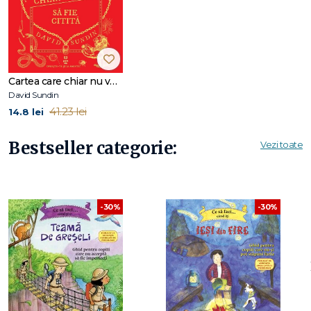
Cartea care chiar nu voia să fie citită
David Sundin
41.23 lei
14.8 lei
Bestseller categorie:
Vezi toate
-30%
-30%