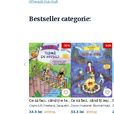
Afișează mai mult
O poveste care ne confirmă că arta și încrederea 
Bestseller categorie:
-30%
-30%
‹
Ce să faci... când ți-e teamă de greșeli. Ghid pentru copiii care nu acceptă să fie imperfecți
Ce să faci... când îţi ieşi din fire. Ghid pentru copiii care nu-şi pot stăpâni furia
Claire A.B. Freeland, Jacqueline B. Toner, Janet McDonnell
Dawn Huebner, Bonnie Matthews
S
33.3 lei
33.3 lei
2
47.57 lei
47.57 lei