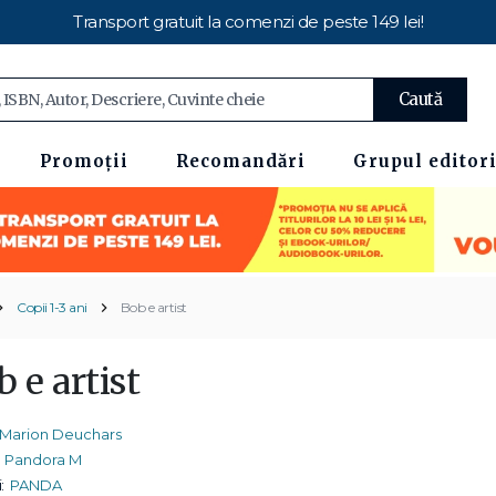
Transport gratuit la comenzi de peste 149 lei!
Caută
Promoții
Recomandări
Grupul editori
Copii 1-3 ani
Bob e artist
 e artist
Marion Deuchars
Pandora M
:
PANDA