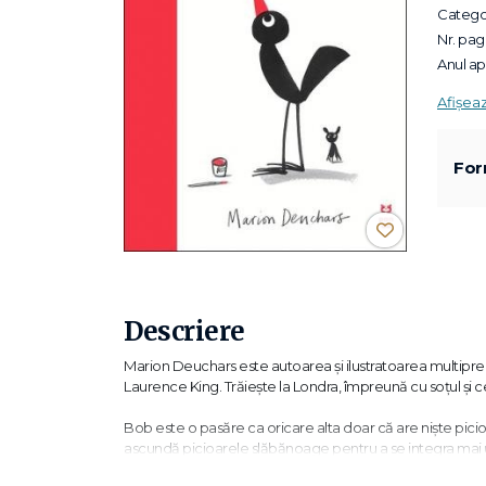
Categor
Nr. pagi
Anul apa
Afișea
For
Descriere
Marion Deuchars este autoarea și ilustratoarea multiprem
Laurence King. Trăiește la Londra, împreună cu soțul și cei 
Bob este o pasăre ca oricare alta doar că are niște picio
ascundă picioarele slăbănoage pentru a se integra mai u
întoarce totul în favoarea lui ...