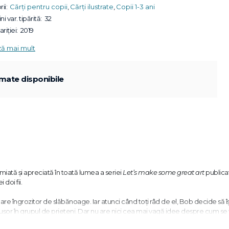
ii:
Cărți pentru copii
,
Cărți ilustrate
,
Copii 1-3 ani
ni var. tipărită:
32
riției:
2019
ză mai mult
mate disponibile
iată și apreciată în toată lumea a seriei
Let’s make some great art
publica
doi fii.
are îngrozitor de slăbănoage. Iar atunci când toți râd de el, Bob decide să îș
șor în grupul de prieteni. Dar nu are nici cea mai vagă idee despre cum se