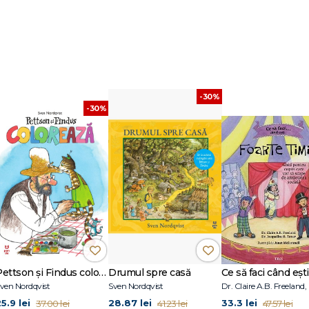
în sine sunt foarte importante în viețile tuturor.
-30%
-30%
Pettson și Findus colorează
Drumul spre casă
ven Nordqvist
Sven Nordqvist
5.9 lei
28.87 lei
33.3 lei
37.00 lei
41.23 lei
47.57 lei