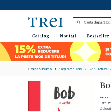
Catalog
Noutăți
Bestseller
Pagină principală
Cărți pentru copii
Cărți ilustrate
Bob
Autor :
Editura:
Colecții