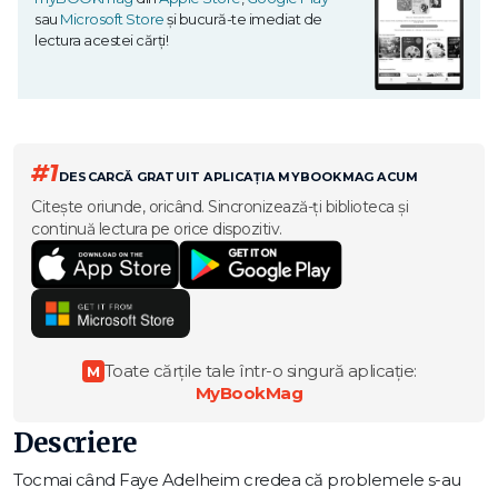
sau
Microsoft Store
și bucură-te imediat de
lectura acestei cărți!
#1
DESCARCĂ GRATUIT APLICAȚIA MYBOOKMAG ACUM
Citește oriunde, oricând. Sincronizează-ți biblioteca și
continuă lectura pe orice dispozitiv.
Toate cărțile tale într-o singură aplicație:
M
MyBookMag
Descriere
Tocmai când Faye Adelheim credea că problemele s-au