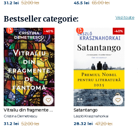
52.00 lei
65.00 lei
31.2 lei
45.5 lei
Bestseller categorie:
Vezi toate
-40%
-40%
Vitraliu din fragmente de fantomă
Satantango
Cristina Demetrescu
László Krasznahorkai
52.00 lei
47.20 lei
31.2 lei
28.32 lei