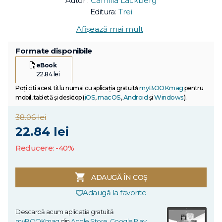
Autor :
Camilla Läckberg
Editura:
Trei
Afișează mai mult
Formate disponibile
eBook
22.84 lei
myBOOKmag
Poți citi acest titlu numai cu aplicația gratuită
pentru
iOS
macOS
Android
Windows
mobil, tabletă și desktop (
,
,
și
).
38.06 lei
22.84 lei
Reducere: -40%
ADAUGĂ ÎN COȘ
Adaugă la favorite
Descarcă acum aplicația gratuită
myBOOKmag
din
Apple Store
,
Google Play