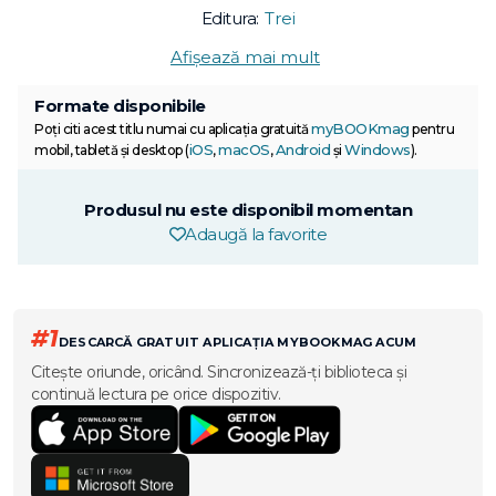
Editura:
Trei
Afișează mai mult
Formate disponibile
myBOOKmag
Poți citi acest titlu numai cu aplicația gratuită
pentru
iOS
macOS
Android
Windows
mobil, tabletă și desktop (
,
,
și
).
Produsul nu este disponibil momentan
Adaugă la favorite
#1
DESCARCĂ GRATUIT APLICAȚIA MYBOOKMAG ACUM
Citește oriunde, oricând. Sincronizează-ți biblioteca și
continuă lectura pe orice dispozitiv.