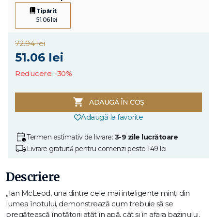
Tipărit
51.06 lei
72.94 lei
51.06 lei
Reducere: -30%
ADAUGĂ ÎN COȘ
Adaugă la favorite
Termen estimativ de livrare:
3-9 zile lucrătoare
Livrare gratuită pentru comenzi peste 149 lei
Descriere
„Ian McLeod, una dintre cele mai inteligente minți din
lumea înotului, demonstrează cum trebuie să se
pregătească înotătorii atât în apă, cât și în afara bazinului.