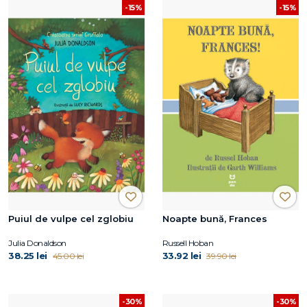
-15%
-15%
Puiul de vulpe cel zglobiu
Noapte bună, Frances
Julia Donaldson
Russell Hoban
38.25 lei
33.92 lei
45.00 lei
39.90 lei
-30%
-30%