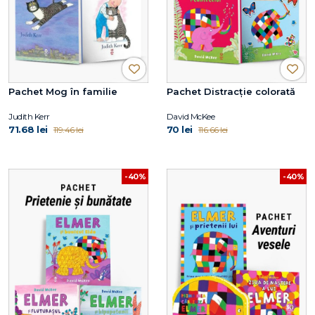
Pachet Mog în familie
Pachet Distracție colorată
Judith Kerr
David McKee
71.68 lei
70 lei
119.46 lei
116.66 lei
-40%
-40%