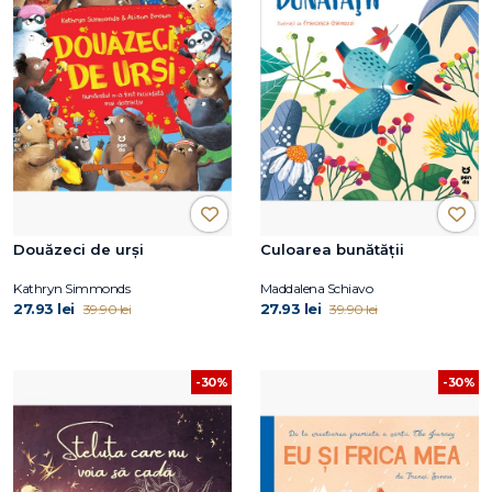
Douăzeci de urși
Culoarea bunătății
Kathryn Simmonds
Maddalena Schiavo
27.93 lei
27.93 lei
39.90 lei
39.90 lei
-30%
-30%