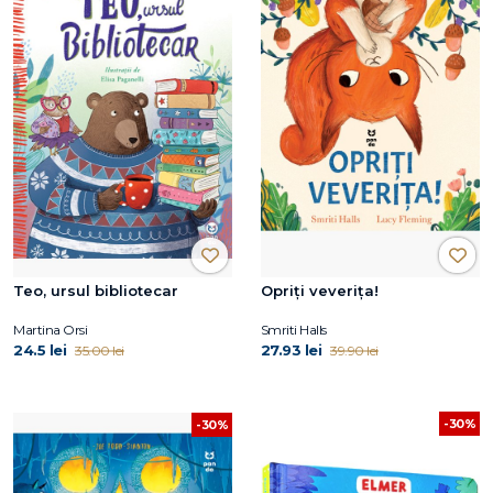
Teo, ursul bibliotecar
Opriți veverița!
Martina Orsi
Smriti Halls
24.5 lei
27.93 lei
35.00 lei
39.90 lei
-30%
-30%