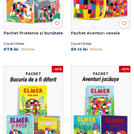
Pachet Prietenie și bunătate
Pachet Aventuri vesele
David McKee
David McKee
67.8 lei
69.14 lei
113.00 lei
115.23 lei
-40%
-40%