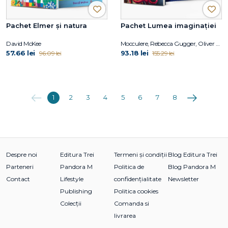
Pachet Elmer și natura
Pachet Lumea imaginației
David McKee
Mocculere, Rebecca Gugger, Oliver Jeffers
57.66 lei
93.18 lei
96.09 lei
155.29 lei
Anterioara
Următoarea
1
2
3
4
5
6
7
8
Despre noi
Editura Trei
Termeni și condiții
Blog Editura Trei
Parteneri
Pandora M
Politica de
Blog Pandora M
Contact
Lifestyle
confidențialitate
Newsletter
Publishing
Politica cookies
Colecții
Comanda si
livrarea