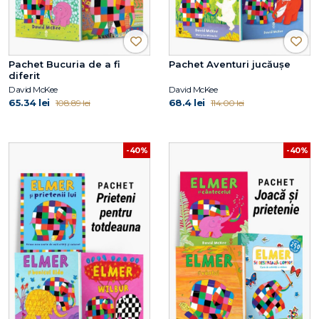
Pachet Bucuria de a fi
Pachet Aventuri jucăușe
diferit
David McKee
David McKee
65.34 lei
68.4 lei
108.89 lei
114.00 lei
-40%
-40%