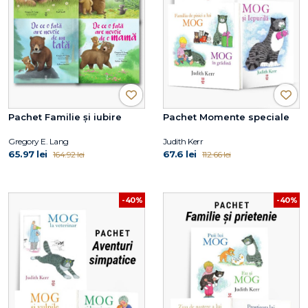
Pachet Familie și iubire
Pachet Momente speciale
Gregory E. Lang
Judith Kerr
65.97 lei
67.6 lei
164.92 lei
112.66 lei
-40%
-40%