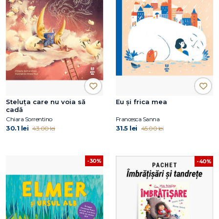
Steluța care nu voia să
Eu și frica mea
cadă
Chiara Sorrentino
Francesca Sanna
30.1 lei
31.5 lei
43.00 lei
45.00 lei
-30%
-40%