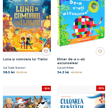
Luna și comoara lui Tlaloc
Elmer de-a v-ați
ascunselea!
Joe Todd-Stanton
David McKee
38.5 lei
34.3 lei
55.00 lei
49.00 lei
-30%
-30%