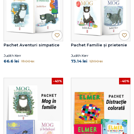
Pachet Aventuri simpatice
Pachet Familie și prietenie
Judith Kerr
Judith Kerr
66.6 lei
73.14 lei
111.00 lei
121.90 lei
-40%
-40%