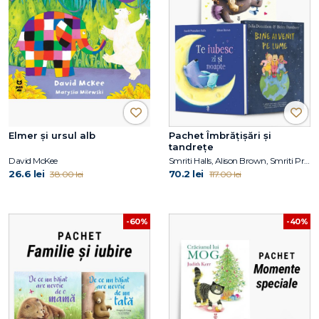
Elmer și ursul alb
Pachet Îmbrățișări și
tandrețe
David McKee
Smriti Halls, Alison Brown, Smriti Prasadam-Halls, Julia Donaldson
26.6 lei
70.2 lei
38.00 lei
117.00 lei
-60%
-40%