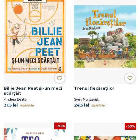
Billie Jean Peet și-un meci
Trenul flecăreților
scârțâit
Andrea Beaty
Sven Nordqvist
31.5 lei
24.5 lei
45.00 lei
35.00 lei
-30%
-30%