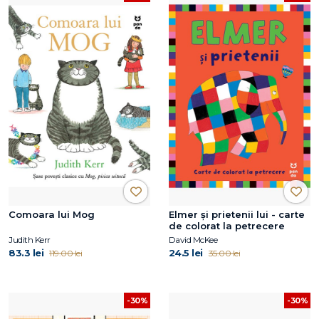
Comoara lui Mog
Elmer și prietenii lui - carte
de colorat la petrecere
Judith Kerr
David McKee
83.3 lei
24.5 lei
119.00 lei
35.00 lei
-30%
-30%