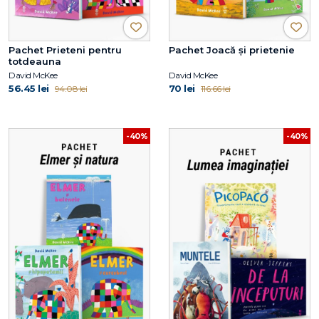
Pachet Prieteni pentru
Pachet Joacă și prietenie
totdeauna
David McKee
David McKee
56.45 lei
70 lei
94.08 lei
116.66 lei
-40%
-40%