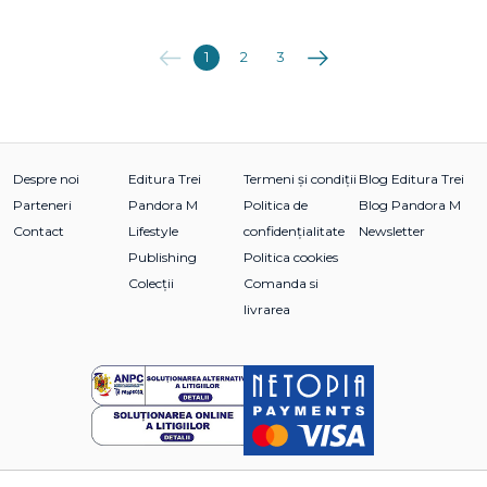
Anterioara
Următoarea
1
2
3
Despre noi
Editura Trei
Termeni și condiții
Blog Editura Trei
Parteneri
Pandora M
Politica de
Blog Pandora M
Contact
Lifestyle
confidențialitate
Newsletter
Publishing
Politica cookies
Colecții
Comanda si
livrarea