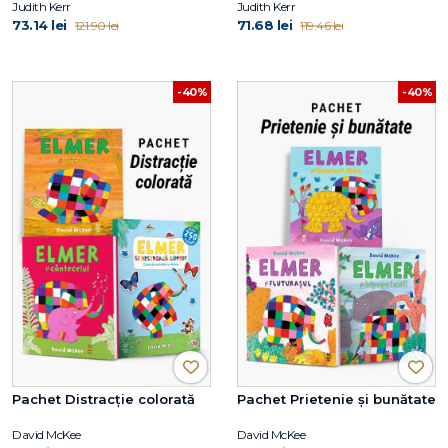
Judith Kerr
Judith Kerr
73.14 lei
71.68 lei
121.90 lei
119.46 lei
-40%
-40%
Pachet Distracție colorată
Pachet Prietenie și bunătate
David McKee
David McKee