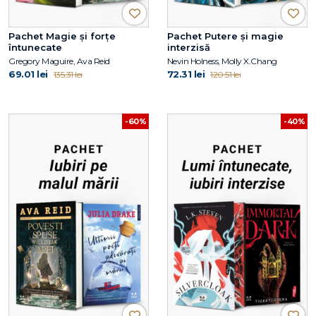
Pachet Magie și forțe
Pachet Putere și magie
întunecate
interzisă
Gregory Maguire, Ava Reid
Nevin Holness, Molly X.Chang
69.01 lei
72.31 lei
135.31 lei
120.51 lei
-60%
-40%