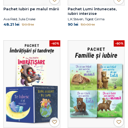
Pachet Iubiri pe malul mării
Pachet Lumi întunecate,
iubiri interzise
Ava Reid, Julia Drake
L.K.Steven, Tigest Girma
48.21 lei
90 lei
120.51 lei
150.00 lei
-40%
-60%