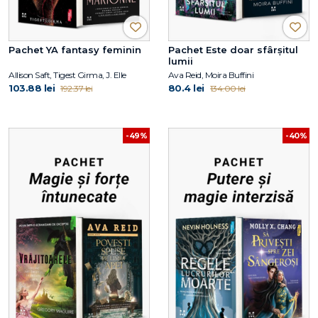
Pachet YA fantasy feminin
Pachet Este doar sfârșitul
lumii
Allison Saft, Tigest Girma, J. Elle
Ava Reid, Moira Buffini
103.88 lei
80.4 lei
192.37 lei
134.00 lei
-49%
-40%