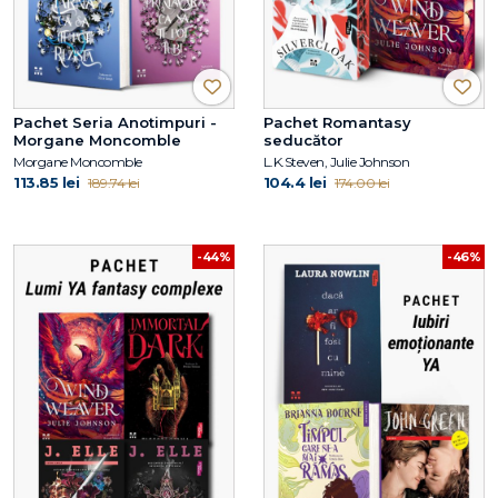
Pachet Seria Anotimpuri -
Pachet Romantasy
Morgane Moncomble
seducător
Morgane Moncomble
L.K.Steven, Julie Johnson
113.85 lei
104.4 lei
189.74 lei
174.00 lei
-44%
-46%