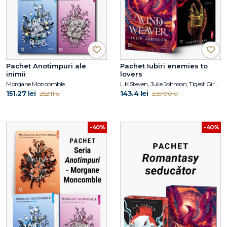
Pachet Anotimpuri ale
Pachet Iubiri enemies to
inimii
lovers
Morgane Moncomble
L.K.Steven, Julie Johnson, Tigest Girma
151.27 lei
143.4 lei
252.11 lei
239.00 lei
-40%
-40%