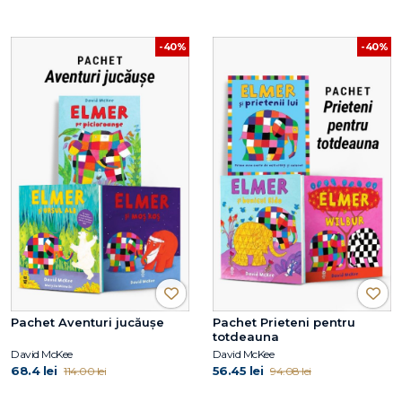
-40%
-40%
Pachet Aventuri jucăușe
Pachet Prieteni pentru
totdeauna
David McKee
David McKee
68.4 lei
56.45 lei
114.00 lei
94.08 lei