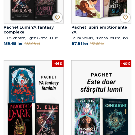
Pachet Lumi YA fantasy
Pachet Iubiri emoționante
complexe
YA
Julie Johnson, Tigest Girma, J. Elle
Laura Nowlin, Brianna Bourne, John Green
159.65 lei
87.81 lei
285.08 lei
162.60 lei
-46%
-40%