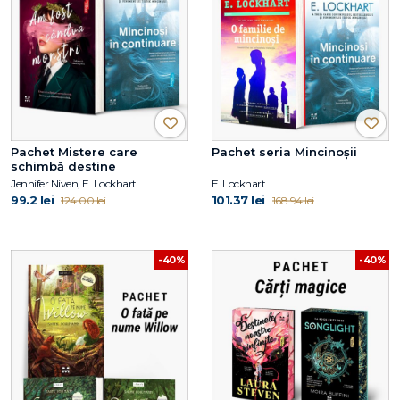
Pachet Mistere care
Pachet seria Mincinoșii
schimbă destine
Jennifer Niven, E. Lockhart
E. Lockhart
99.2 lei
101.37 lei
124.00 lei
168.94 lei
-40%
-40%