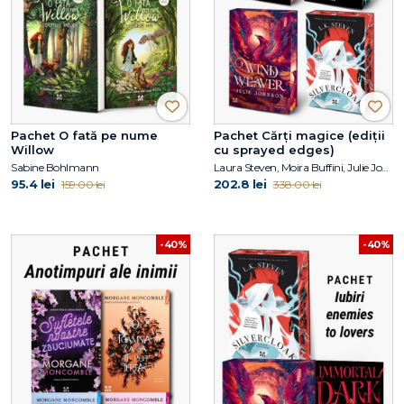
Pachet O fată pe nume
Pachet Cărți magice (ediții
Willow
cu sprayed edges)
Sabine Bohlmann
Laura Steven, Moira Buffini, Julie Johnson, L.K.Steven
95.4 lei
202.8 lei
159.00 lei
338.00 lei
-40%
-40%