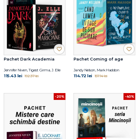
Pachet Dark Academia
Pachet Coming of age
Jennifer Niven, Tigest Girma, J. Elle
Jandy Nelson, Mark Haddon
115.43 lei
114.72 lei
192.37 lei
157.14 lei
-20%
-40%