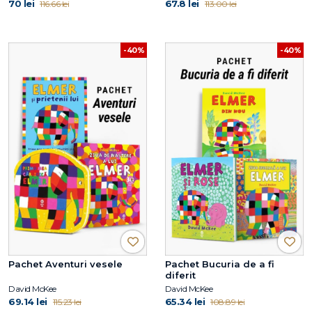
70 lei
67.8 lei
116.66 lei
113.00 lei
-40%
-40%
Pachet Aventuri vesele
Pachet Bucuria de a fi
diferit
David McKee
David McKee
69.14 lei
65.34 lei
115.23 lei
108.89 lei