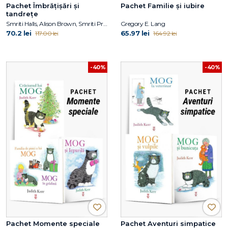
Pachet Îmbrățișări și
Pachet Familie și iubire
tandrețe
Smriti Halls, Alison Brown, Smriti Prasadam-Halls, Julia Donaldson
Gregory E. Lang
70.2 lei
65.97 lei
117.00 lei
164.92 lei
-40%
-40%
Pachet Momente speciale
Pachet Aventuri simpatice