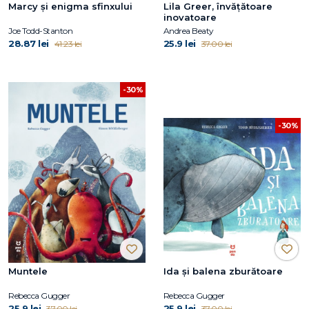
Marcy și enigma sfinxului
Lila Greer, învățătoare
inovatoare
Joe Todd-Stanton
Andrea Beaty
28.87 lei
25.9 lei
41.23 lei
37.00 lei
-30%
-30%
Muntele
Ida și balena zburătoare
Rebecca Gugger
Rebecca Gugger
25.9 lei
25.9 lei
37.00 lei
37.00 lei