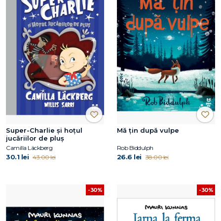
Super-Charlie și hoțul
Mă țin după vulpe
jucăriilor de pluș
Camilla Läckberg
Rob Biddulph
30.1 lei
26.6 lei
43.00 lei
38.00 lei
-30%
-30%