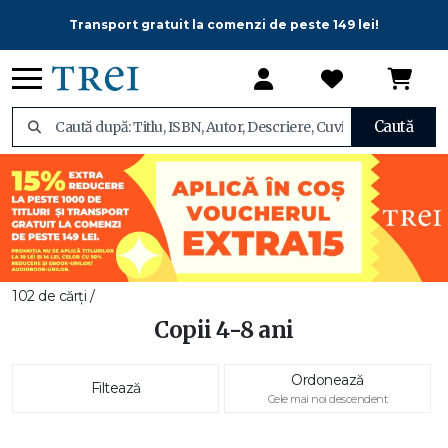
Transport gratuit la comenzi de peste 149 lei!
Caută
102 de cărți /
Copii 4-8 ani
Ordonează
Filtează
Cele mai noi descendent