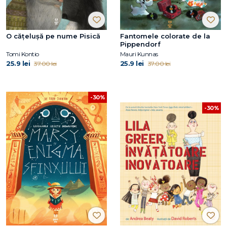
O cățelușă pe nume Pisică
Fantomele colorate de la
Pippendorf
Tomi Kontio
Mauri Kunnas
25.9 lei
25.9 lei
37.00 lei
37.00 lei
-30%
-30%