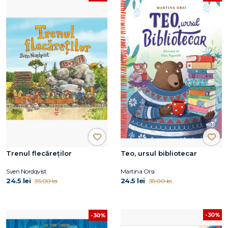
Trenul flecăreților
Teo, ursul bibliotecar
Sven Nordqvist
Martina Orsi
24.5 lei
24.5 lei
35.00 lei
35.00 lei
-30%
-30%