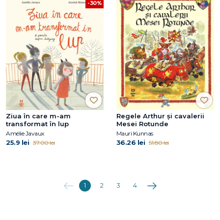
-30%
Ziua în care m-am
Regele Arthur și cavalerii
transformat în lup
Mesei Rotunde
Amélie Javaux
Mauri Kunnas
25.9 lei
36.26 lei
37.00 lei
51.80 lei
Anterioara
Următoarea
1
2
3
4