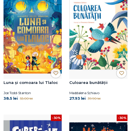
Luna și comoara lui Tlaloc
Culoarea bunătății
Joe Todd-Stanton
Maddalena Schiavo
38.5 lei
27.93 lei
55.00 lei
39.90 lei
-30%
-30%