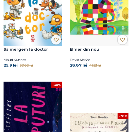
Să mergem la doctor
Elmer din nou
Mauri Kunnas
David McKee
25.9 lei
28.87 lei
37.00 lei
41.23 lei
-30%
-30%