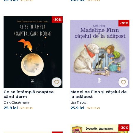
-30%
-30%
Ce se întâmplă noaptea
Madeline Finn și cățelul de
când dorm
la adăpost
Dirk Gieselmann
Lisa Papp
25.9 lei
25.9 lei
37.00 lei
37.00 lei
-30%