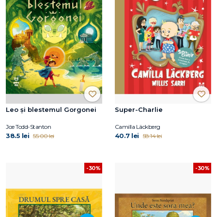
Leo și blestemul Gorgonei
Super-Charlie
Joe Todd-Stanton
Camilla Läckberg
38.5 lei
40.7 lei
55.00 lei
58.14 lei
-30%
-30%