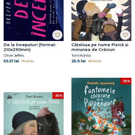
De la începuturi (format:
Cățelușa pe nume Pisică și
210x290mm)
minunea de Crăciun
Oliver Jeffers
Tomi Kontio
55.51 lei
25.9 lei
79.29 lei
37.00 lei
-30%
-30%