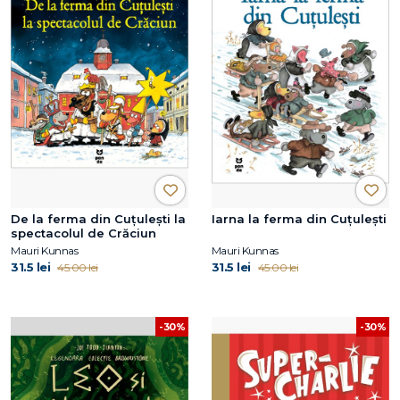
De la ferma din Cuțulești la
Iarna la ferma din Cuțulești
spectacolul de Crăciun
Mauri Kunnas
Mauri Kunnas
31.5 lei
31.5 lei
45.00 lei
45.00 lei
-30%
-30%