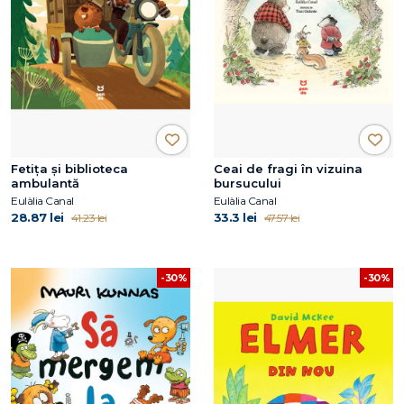
Fetița și biblioteca
Ceai de fragi în vizuina
ambulantă
bursucului
Eulàlia Canal
Eulàlia Canal
28.87 lei
33.3 lei
41.23 lei
47.57 lei
-30%
-30%