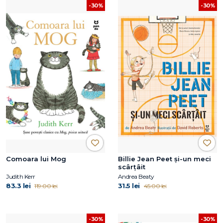
-30%
-30%
Comoara lui Mog
Billie Jean Peet și-un meci
scârțâit
Judith Kerr
Andrea Beaty
83.3 lei
31.5 lei
119.00 lei
45.00 lei
-30%
-30%