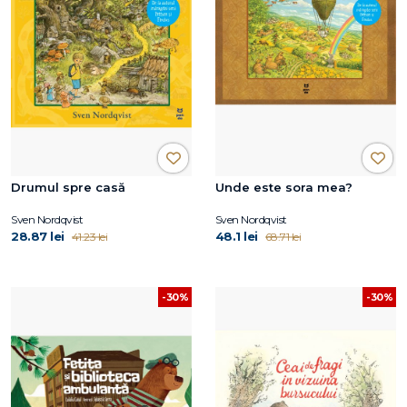
Drumul spre casă
Unde este sora mea?
Sven Nordqvist
Sven Nordqvist
28.87 lei
48.1 lei
41.23 lei
68.71 lei
-30%
-30%