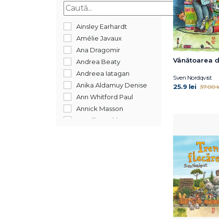
2015
Ainsley Earhardt
Amélie Javaux
Ana Dragomir
Vânătoarea d
Andrea Beaty
Andreea Iatagan
Sven Nordqvist
Anika Aldamuy Denise
25.9 lei
37.00 l
Ann Whitford Paul
Annick Masson
Camilla Läckberg
David McKee
David Sundin
Debi Gliori
Dirk Gieselmann
Doug Salati
Edel Verlagsgruppe
Eoin Colfer
Eulàlia Canal