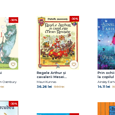
-30%
-30%
i
Regele Arthur și
Prin ochii
cavalerii Mesei
la copilu
Rotunde
len Oxenbury
Mauri Kunnas
Ainsley Earh
36.26 lei
14.11 lei
lei
51.80 lei
30
-30%