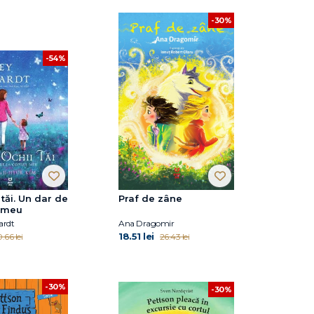
-30%
-54%
 tăi. Un dar de
Praf de zâne
l meu
ardt
Ana Dragomir
18.51 lei
.66 lei
26.43 lei
-30%
-30%