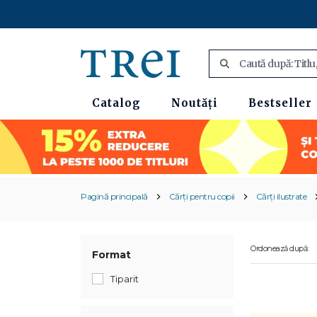
Catalog
Noutăți
Bestseller
Pagină principală
Cărți pentru copii
Cărți ilustrate
Ordonează după:
Format
Tiparit