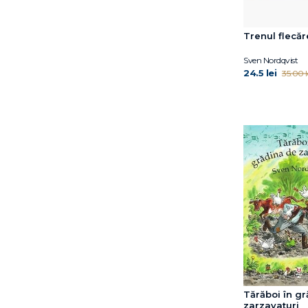
Gabriella Ballin
Harry Horse
Trenul flecăr
Helen Oxenbury
Jill Twiss
Sven Nordqvist
24.5 lei
35.00 l
Joanna Gaines
Joe Todd-Stanton
John Updike
Judith Kerr
Jujja Wieslander
Julia Donaldson
Julia Rawlinson
Lauren Soloy
Lisa Papp
Maddalena Schiavo
Maria Loretta Giraldo
Marianne Dubuc
Martina Orsi
Matt de la Peña
Tărăboi în g
zarzavaturi
Mauri Kunnas