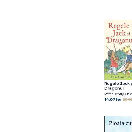
Zadie Smith
Regele Jack ş
Dragonul
Peter Bently, He
14.07 lei
20.09 