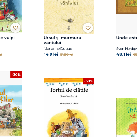
e vulpi
Ursul și murmurul
Unde est
vântului
Marianne Dubuc
Sven Nordqvi
14.9 lei
48.1 lei
ei
51.80 lei
68
-30%
-30%