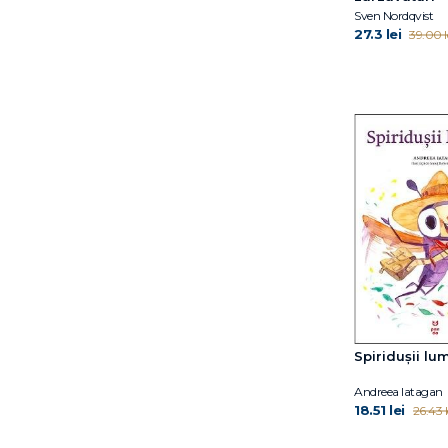
Sven Nordqvist
Nick Laird
27.3 lei
39.00 l
Oliver Jeffers
Paul Stewart
Peter Bently
Rebecca Gugger
Reese Witherspoon
René Gouichoux
Rob Biddulph
Sam Winston
Satoshi Kitamura
Seth Meyers
Sue Limb
Sven Nordqvist
Thierry Robberecht
Spiridușii lum
Thomas Springer
Tomas Wieslander
Andreea Iatagan
Tomi Kontio
18.51 lei
26.43 l
Tony Mitton