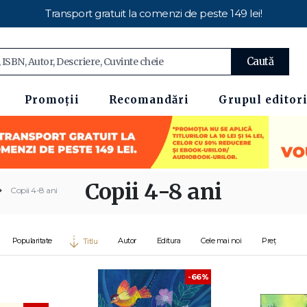
Transport gratuit la comenzi de peste 149 lei!
Caută
Promoții
Recomandări
Grupul editori
Copii 4-8 ani
Copii 4-8 ani
Popularitate
Autor
Editura
Cele mai noi
Preț
Titlu
-66%