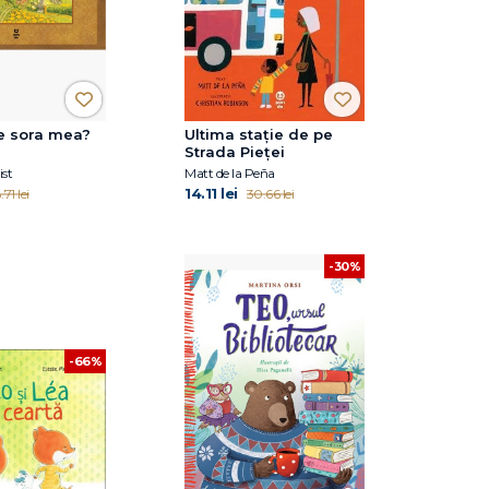
e sora mea?
Ultima stație de pe
Strada Pieței
st
Matt de la Peña
14.11 lei
.71 lei
30.66 lei
-30%
-66%