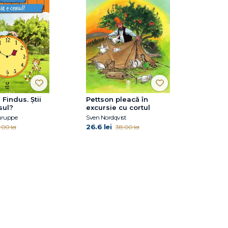
 Findus. Știi
Pettson pleacă în
sul?
excursie cu cortul
gruppe
Sven Nordqvist
26.6 lei
.00 lei
38.00 lei