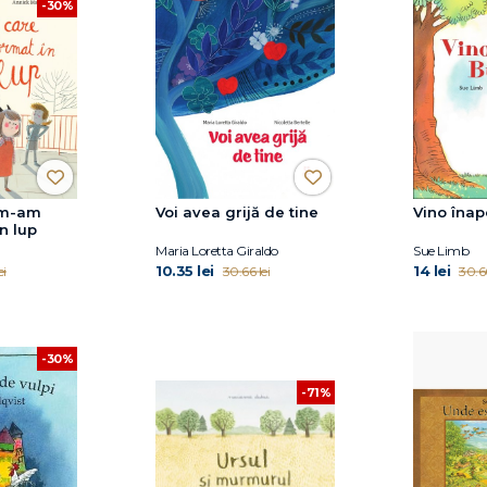
-30%
 m-am
Voi avea grijă de tine
Vino înap
n lup
Maria Loretta Giraldo
Sue Limb
10.35 lei
14 lei
ei
30.66 lei
30.66
-30%
-71%