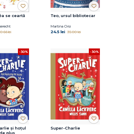
éa se ceartă
Teo, ursul bibliotecar
berecht
Martina Orsi
24.5 lei
0.66 lei
35.00 lei
-30%
-30%
rlie și hoțul
Super-Charlie
 de pluș