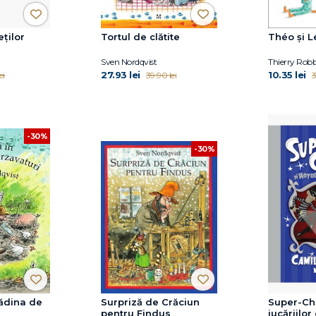
eților
Tortul de clătite
Théo și L
Sven Nordqvist
Thierry Rob
27.93 lei
10.35 lei
ei
39.90 lei
3
-30%
-30%
rădina de
Surpriză de Crăciun
Super-Cha
pentru Findus
jucăriilor