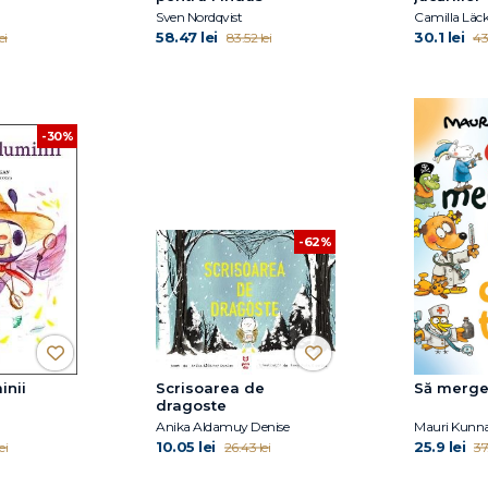
Sven Nordqvist
Camilla Läc
58.47 lei
30.1 lei
ei
83.52 lei
43
-30%
-62%
inii
Scrisoarea de
Să merge
dragoste
Anika Aldamuy Denise
Mauri Kunn
10.05 lei
25.9 lei
ei
26.43 lei
37