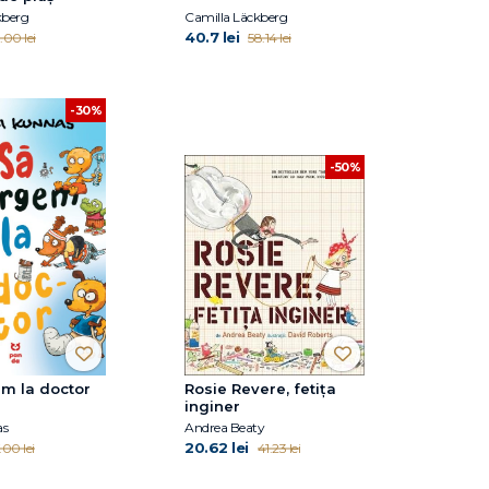
kberg
Camilla Läckberg
40.7 lei
.00 lei
58.14 lei
-30%
-50%
m la doctor
Rosie Revere, fetița
inginer
as
Andrea Beaty
20.62 lei
.00 lei
41.23 lei