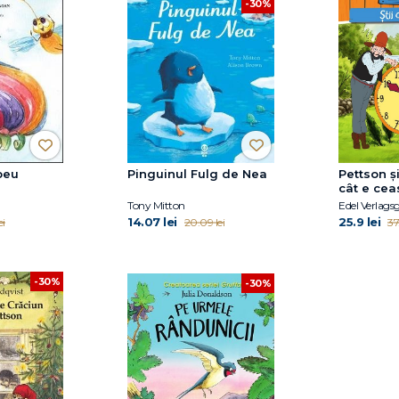
-30%
beu
Pinguinul Fulg de Nea
Pettson și
cât e cea
Tony Mitton
Edel Verlags
14.07 lei
25.9 lei
ei
20.09 lei
37
-30%
-30%