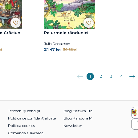
e Crăciun
Pe urmele rândunicii
Julia Donaldson
21.47 lei
ei
30.66 lei
Anterioara
Urmă
1
2
3
4
Termeni și condiții
Blog Editura Trei
Politica de confidențialitate
Blog Pandora M
Politica cookies
Newsletter
Comanda si livrarea