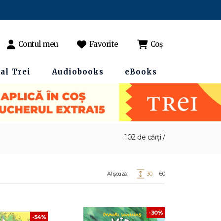
Contul meu
Favorite
Coș
al Trei
Audiobooks
eBooks
102 de cărți /
Afișează:
30
60
-30%
-54%