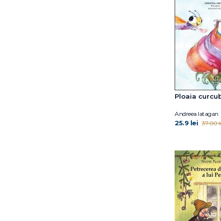
Ploaia curcu
Andreea Iatagan
25.9 lei
37.00 l