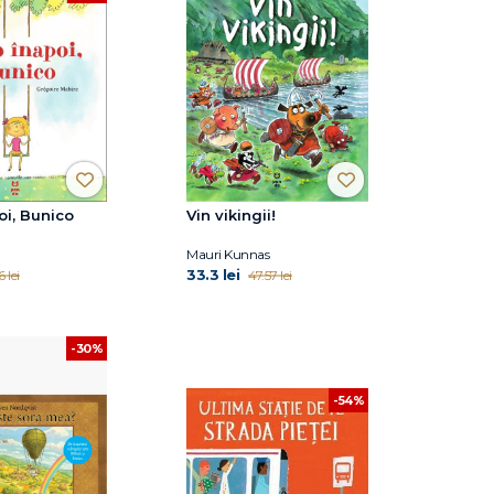
oi, Bunico
Vin vikingii!
Mauri Kunnas
33.3 lei
 lei
47.57 lei
-30%
-54%