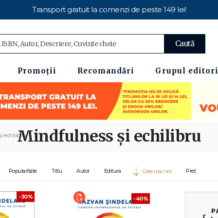
Transport gratuit la comenzi de peste 149 lei!
Caută
Promoții
Recomandări
Grupul editori
Mindfulness și echilibru
i echilibru
Popularitate
Titlu
Autor
Editura
Preț
Cele mai noi
-30%
-40%