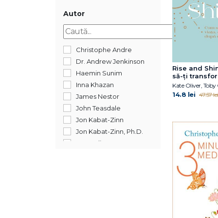
Autor
Christophe Andre
Dr. Andrew Jenkinson
Rise and Shi
Haemin Sunim
să-ți transfor
dimineață d
Inna Khazan
Kate Oliver, Toby 
dimineață
14.8 lei
47.57 le
James Nestor
John Teasdale
Jon Kabat-Zinn
Jon Kabat-Zinn, Ph.D.
Kate Oliver
Ken Wilber
Mark Williams
Răzvan Șindelaru
Toby Oliver
Zindel Segal