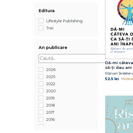
Editura
Lifestyle Publishing
Trei
An publicare
Dă-mi câteva
să-ţi dau ani
2026
Răzvan Șindelaru
2025
52.5 lei
75.00 le
2022
2020
2019
2018
2017
2016
2013