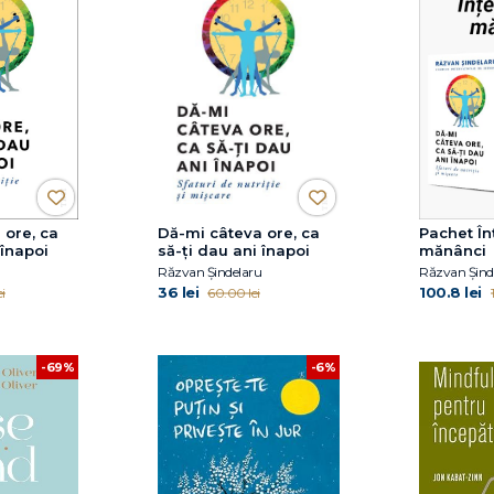
 ore, ca
Dă-mi câteva ore, ca
Pachet În
 înapoi
să-ţi dau ani înapoi
mănânci
Răzvan Șindelaru
36 lei
100.8 lei
i
60.00 lei
-6%
-69%