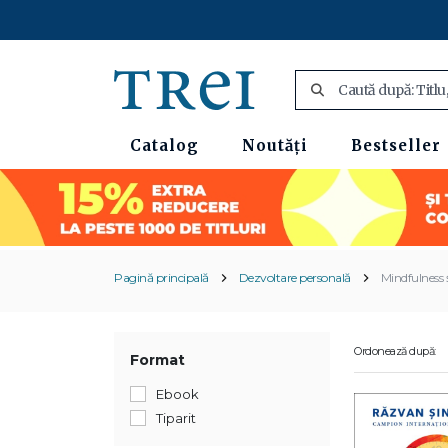
Catalog
Noutăți
Bestseller
Pagină principală
Dezvoltare personală
Mindfulness ș
Ordonează după:
Format
Ebook
Tiparit