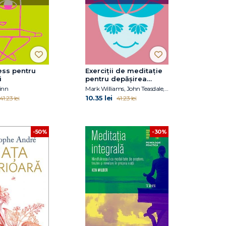
ess pentru
Exerciţii de meditaţie
i
pentru depăşirea
depresiei. Eliberarea
inn
Mark Williams, John Teasdale, Zindel Segal, Jon Kabat-Zinn
de nefericirea cronică
10.35 lei
41.23 lei
41.23 lei
-50%
-30%