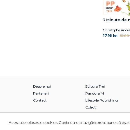
3 Minute de 
Christophe Andre
17.16 lei
37.00 l
Despre noi
Editura Trei
Parteneri
Pandora M
Contact
Lifestyle Publishing
Colecții
Acest site foloseşte cookies. Continuarea navigării presupune că eşti d
© 2026 Grupul Editorial TREI. Toate drepturile rezervate.