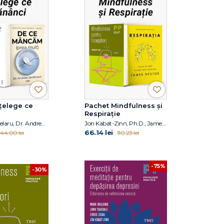
țelege ce
Pachet Mindfulness și
Respirație
Răzvan Șindelaru, Dr. Andrew Jenkinson
Jon Kabat-Zinn, Ph.D., James Nestor
66.14 lei
144.00 lei
110.23 lei
-75%
-30%