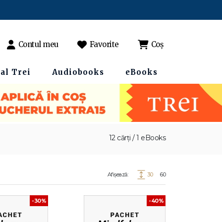
Contul meu
Favorite
Coș
al Trei
Audiobooks
eBooks
12 cărți / 1 eBooks
Afișează:
30
60
-30%
-40%