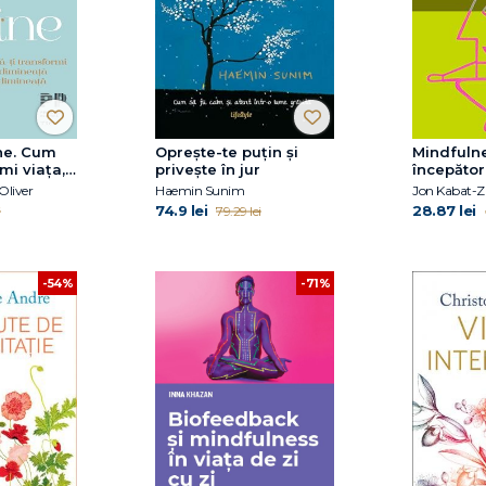
ne. Cum
Oprește-te puțin și
Mindfuln
mi viața,
privește în jur
începător
upă
Oliver
Haemin Sunim
Jon Kabat-Z
74.9 lei
28.87 lei
i
79.29 lei
-54%
-71%