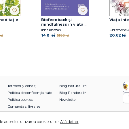
meditație
Biofeedback și
Viața int
mindfulness în viața
de zi cu zi. Soluții
Inna Khazan
Christophe 
practice pentru
14.8 lei
20.62 lei
ei
51.80 lei
îmbunătățirea sănătății
și performanței
personale
Termeni și condiții
Blog Editura Trei
Politica de confidențialitate
Blog Pandora M
Politica cookies
Newsletter
Comanda si livrarea
e acord cu utilizarea cookie-urilor.
Află detalii.