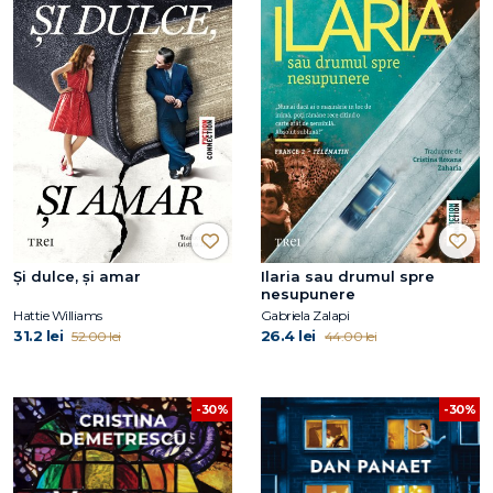
Și dulce, și amar
Ilaria sau drumul spre
nesupunere
Hattie Williams
Gabriela Zalapi
31.2 lei
26.4 lei
52.00 lei
44.00 lei
-30%
-30%