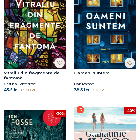
Vitraliu din fragmente de
Oameni suntem
fantomă
Cristina Demetrescu
Dan Panaet
45.5 lei
38.5 lei
65.00 lei
55.00 lei
-40%
-30%