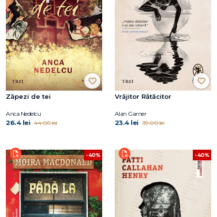
Zăpezi de tei
Vrăjitor Rătăcitor
Anca Nedelcu
Alan Garner
26.4 lei
23.4 lei
44.00 lei
39.00 lei
-40%
-40%