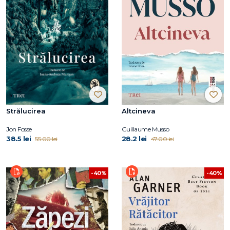
Strălucirea
Altcineva
Jon Fosse
Guillaume Musso
38.5 lei
28.2 lei
55.00 lei
47.00 lei
-40%
-40%