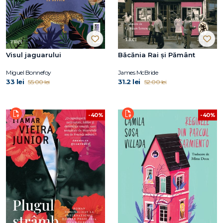
Visul jaguarului
Băcănia Rai și Pământ
Miguel Bonnefoy
James McBride
33 lei
31.2 lei
55.00 lei
52.00 lei
-40%
-40%