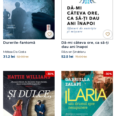
Durerile-fantomă
Dă-mi câteva ore, ca să-ţi
dau ani înapoi
Mélissa Da Costa
Răzvan Șindelaru
31.2 lei
52.5 lei
52.00 lei
75.00 lei
-30%
-30%