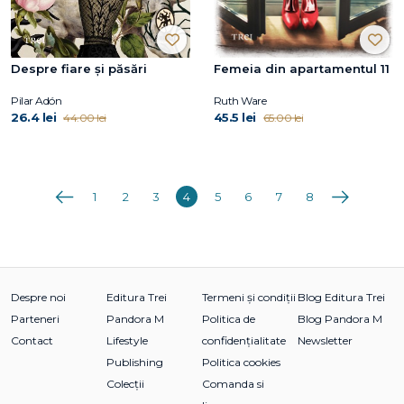
Despre fiare și păsări
Femeia din apartamentul 11
Pilar Adón
Ruth Ware
26.4 lei
45.5 lei
44.00 lei
65.00 lei
Anterioara
Următoarea
1
2
3
4
5
6
7
8
Despre noi
Editura Trei
Termeni și condiții
Blog Editura Trei
Parteneri
Pandora M
Politica de
Blog Pandora M
Contact
Lifestyle
confidențialitate
Newsletter
Publishing
Politica cookies
Colecții
Comanda si