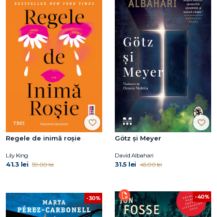
Regele de inimă roșie
Götz și Meyer
Lily King
David Albahari
41.3 lei
31.5 lei
59.00 lei
45.00 lei
-40%
-30%