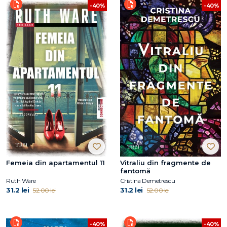
-40%
-40%
Femeia din apartamentul 11
Vitraliu din fragmente de
fantomă
Ruth Ware
Cristina Demetrescu
31.2 lei
31.2 lei
52.00 lei
52.00 lei
-40%
-40%