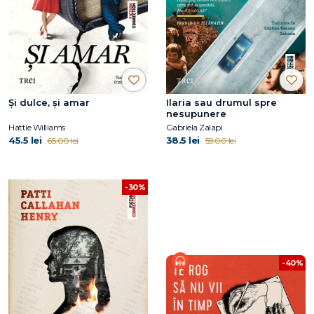
Și dulce, și amar
Ilaria sau drumul spre
nesupunere
Hattie Williams
Gabriela Zalapi
45.5 lei
38.5 lei
65.00 lei
55.00 lei
-30%
-40%