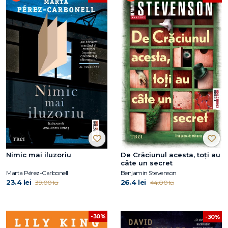
Nimic mai iluzoriu
De Crăciunul acesta, toți au
câte un secret
Marta Pérez-Carbonell
Benjamin Stevenson
23.4 lei
26.4 lei
39.00 lei
44.00 lei
-30%
-30%