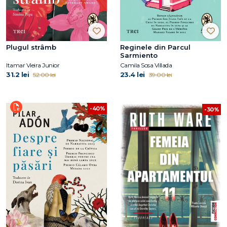
Plugul strâmb
Reginele din Parcul
Sarmiento
Itamar Vieira Junior
Camila Sosa Villada
31.2 lei
23.4 lei
52.00 lei
39.00 lei
-40%
-30%