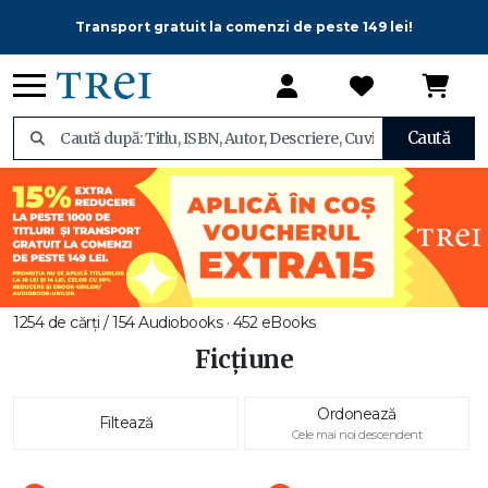
Transport gratuit la comenzi de peste 149 lei!
Caută
1254 de cărți / 154 Audiobooks · 452 eBooks
Ficțiune
Ordonează
Filtează
Cele mai noi descendent