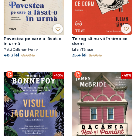
Povestea pe care a lăsat-o
Te rog să nu vii în timp ce
în urmă
dorm
Patti Callahan Henry
Iulian Tănase
48.3 lei
35.4 lei
69.00 lei
59.00 lei
-40%
-40%