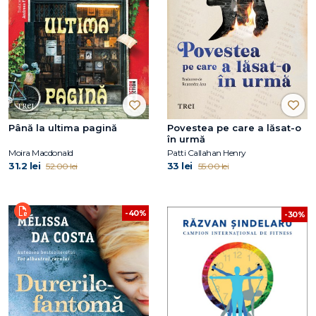
Până la ultima pagină
Povestea pe care a lăsat-o
în urmă
Moira Macdonald
Patti Callahan Henry
31.2 lei
33 lei
52.00 lei
55.00 lei
-40%
-30%