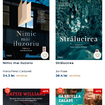
Nimic mai iluzoriu
Strălucirea
Marta Pérez-Carbonell
Jon Fosse
34.3 lei
26.4 lei
49.00 lei
44.00 lei
-40%
-40%