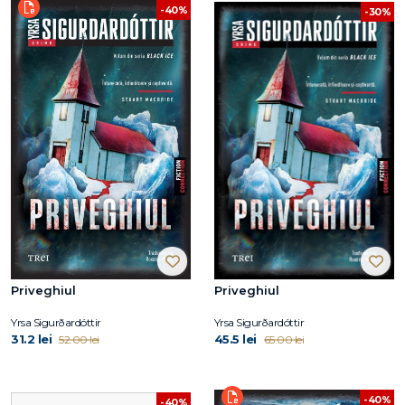
-40%
-30%
Priveghiul
Priveghiul
Yrsa Sigurðardóttir
Yrsa Sigurðardóttir
31.2 lei
45.5 lei
52.00 lei
65.00 lei
-40%
-40%