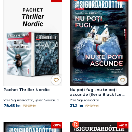
Pachet Thriller Nordic
Nu poți fugi, nu te poți
ascunde (Seria Black Ice,
vol.1)
Yrsa Sigurdardóttir, Søren Sveistrup
Yrsa Sigurdardóttir
78.65 lei
31.2 lei
131.08 lei
52.00 lei
-30%
-40%