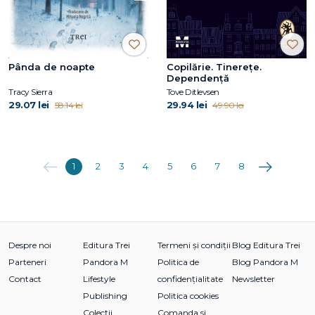
Pânda de noapte
Copilărie. Tinerețe.
Dependență
Tracy Sierra
Tove Ditlevsen
29.07 lei
29.94 lei
58.14 lei
49.90 lei
Anterioara
Următoarea
1
2
3
4
5
6
7
8
Despre noi
Editura Trei
Termeni și condiții
Blog Editura Trei
Parteneri
Pandora M
Politica de
Blog Pandora M
Contact
Lifestyle
confidențialitate
Newsletter
Publishing
Politica cookies
Colecții
Comanda si