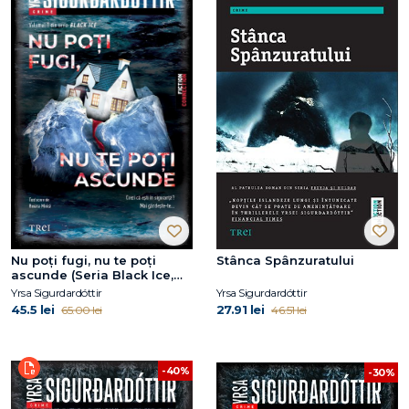
Nu poți fugi, nu te poți
Stânca Spânzuratului
ascunde (Seria Black Ice,
vol.1)
Yrsa Sigurdardóttir
Yrsa Sigurdardóttir
45.5 lei
27.91 lei
65.00 lei
46.51 lei
-40%
-30%