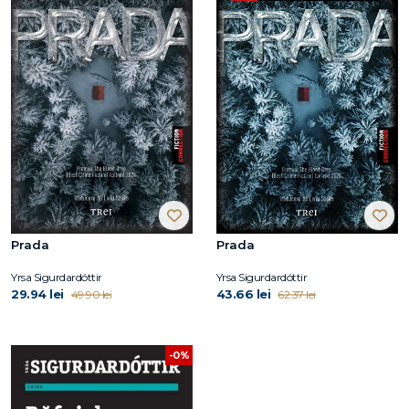
Prada
Prada
Yrsa Sigurdardóttir
Yrsa Sigurdardóttir
29.94 lei
43.66 lei
49.90 lei
62.37 lei
-0%