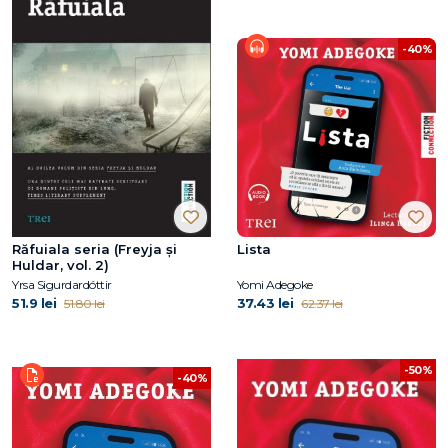
-40%
Răfuiala seria (Freyja și
Lista
Huldar, vol. 2)
Yrsa Sigurdardóttir
Yomi Adegoke
51.9 lei
37.43 lei
51.80 lei
62.37 lei
-50%
-40%