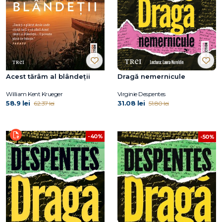
Acest tărâm al blândeții
Dragă nemernicule
William Kent Krueger
Virginie Despentes
58.9 lei
31.08 lei
62.37 lei
51.80 lei
-40%
-50%