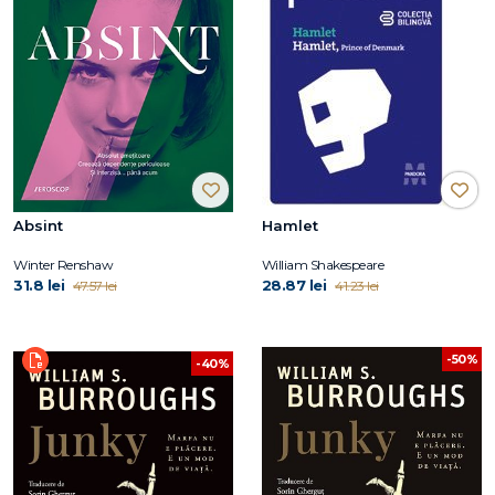
Absint
Hamlet
Winter Renshaw
William Shakespeare
31.8 lei
28.87 lei
47.57 lei
41.23 lei
-50%
-40%