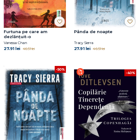
Furtuna pe care am
Pânda de noapte
dezlănțuit-o
Vanessa Chan
Tracy Sierra
27.91 lei
27.91 lei
46.51 lei
46.51 lei
-50%
-40%