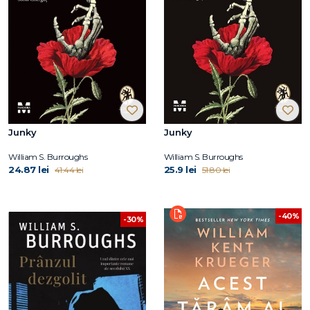
Junky
Junky
William S. Burroughs
William S. Burroughs
24.87 lei
25.9 lei
41.44 lei
51.80 lei
-40%
-30%