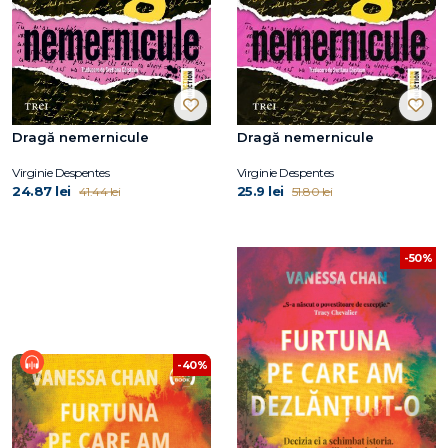
Dragă nemernicule
Dragă nemernicule
Virginie Despentes
Virginie Despentes
24.87 lei
25.9 lei
41.44 lei
51.80 lei
-50%
-40%