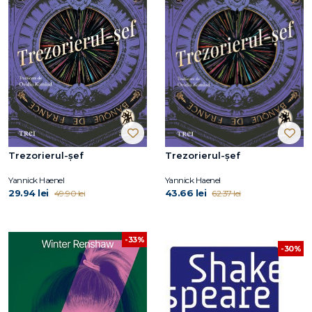
Trezorierul-șef
Trezorierul-șef
Yannick Haenel
Yannick Haenel
29.94 lei
43.66 lei
49.90 lei
62.37 lei
-33%
-30%