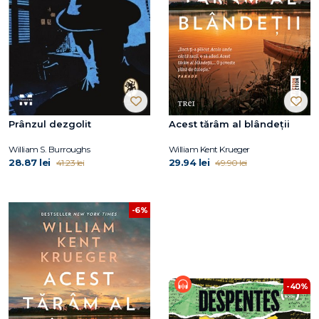
Prânzul dezgolit
Acest tărâm al blândeții
William S. Burroughs
William Kent Krueger
28.87 lei
29.94 lei
41.23 lei
49.90 lei
-6%
-40%