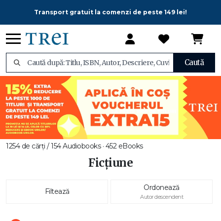
Transport gratuit la comenzi de peste 149 lei!
Caută
1254 de cărți / 154 Audiobooks · 452 eBooks
Ficțiune
Ordonează
Filtează
Autor descendent