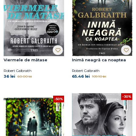
Viermele de mătase
Inimă neagră ca noaptea
Robert Galbraith
Robert Galbraith
36 lei
65.46 lei
60.00 lei
109.10 lei
-30%
-50%