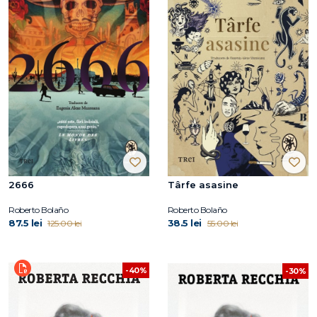
2666
Târfe asasine
Roberto Bolaño
Roberto Bolaño
87.5 lei
38.5 lei
125.00 lei
55.00 lei
-40%
-30%