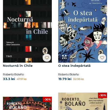
Nocturnă în Chile
O stea îndepărtată
Roberto Bolaño
Roberto Bolaño
33.3 lei
19.79 lei
47.57 lei
32.98 lei
-30%
-30%