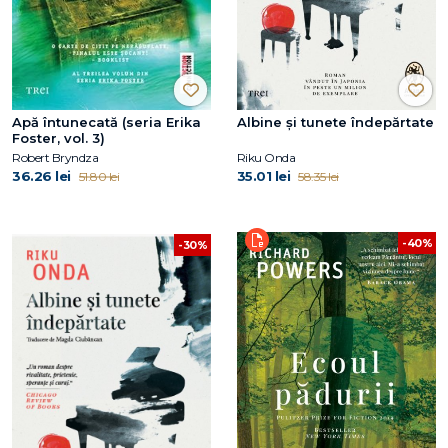
Apă întunecată (seria Erika
Albine și tunete îndepărtate
Foster, vol. 3)
Robert Bryndza
Riku Onda
36.26 lei
35.01 lei
51.80 lei
58.35 lei
-40%
-30%