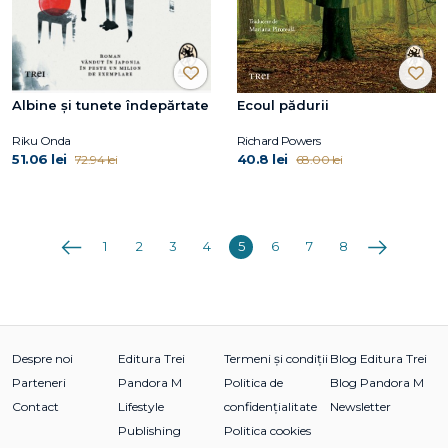
Albine și tunete îndepărtate
Ecoul pădurii
Riku Onda
Richard Powers
51.06 lei
40.8 lei
72.94 lei
68.00 lei
Anterioara
Următoarea
1
2
3
4
5
6
7
8
Despre noi
Editura Trei
Termeni și condiții
Blog Editura Trei
Parteneri
Pandora M
Politica de
Blog Pandora M
Contact
Lifestyle
confidențialitate
Newsletter
Publishing
Politica cookies