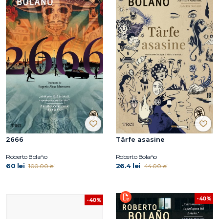
2666
Târfe asasine
Roberto Bolaño
Roberto Bolaño
60 lei
26.4 lei
100.00 lei
44.00 lei
-40%
-40%