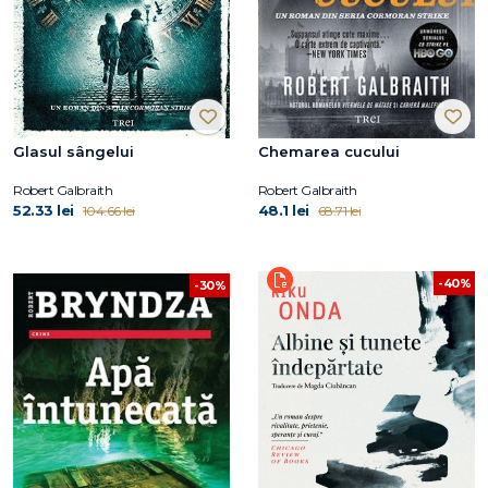
Glasul sângelui
Chemarea cucului
Robert Galbraith
Robert Galbraith
52.33 lei
48.1 lei
104.66 lei
68.71 lei
-40%
-30%