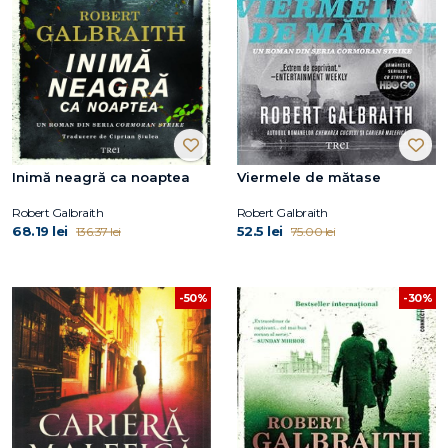
Inimă neagră ca noaptea
Viermele de mătase
Robert Galbraith
Robert Galbraith
68.19 lei
52.5 lei
136.37 lei
75.00 lei
-50%
-30%