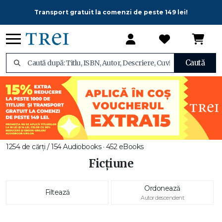
Transport gratuit la comenzi de peste 149 lei!
Caută
1254 de cărți / 154 Audiobooks · 452 eBooks
Ficțiune
Ordonează
Filtează
Autor descendent