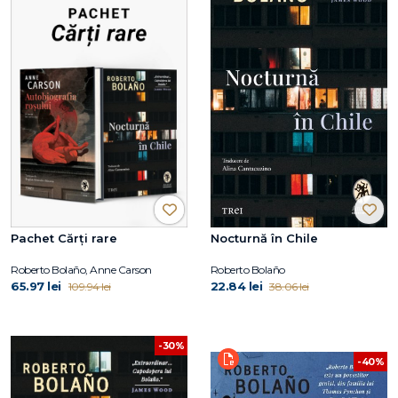
Pachet Cărți rare
Nocturnă în Chile
Roberto Bolaño, Anne Carson
Roberto Bolaño
65.97 lei
22.84 lei
109.94 lei
38.06 lei
-30%
-40%