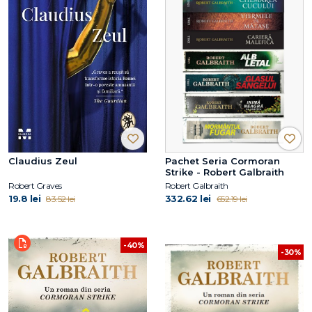
Claudius Zeul
Pachet Seria Cormoran
Strike - Robert Galbraith
Robert Graves
Robert Galbraith
19.8 lei
332.62 lei
83.52 lei
652.19 lei
-40%
-30%