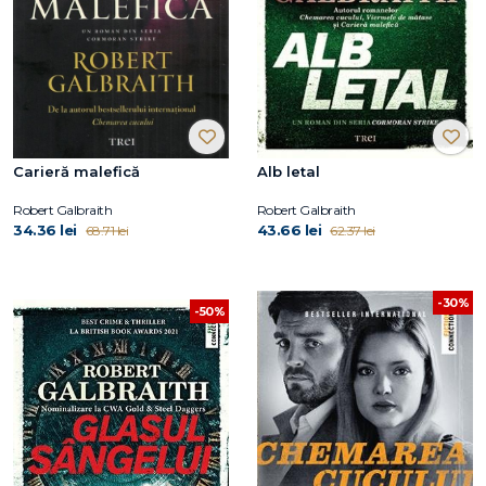
Carieră malefică
Alb letal
Robert Galbraith
Robert Galbraith
34.36 lei
43.66 lei
68.71 lei
62.37 lei
-30%
-50%