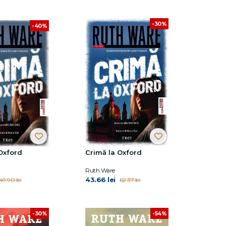
-30%
-40%
Oxford
Crimă la Oxford
Ruth Ware
43.66 lei
49.90 lei
62.37 lei
-30%
-54%