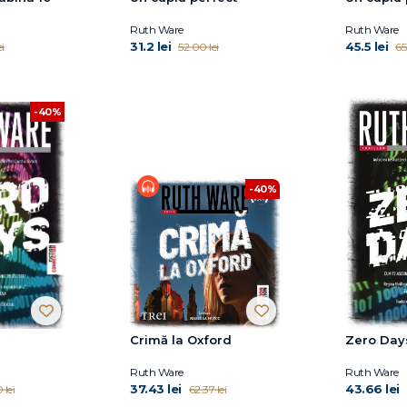
Ruth Ware
Ruth Ware
31.2 lei
45.5 lei
i
52.00 lei
65
-40%
-40%
Crimă la Oxford
Zero Day
Ruth Ware
Ruth Ware
37.43 lei
43.66 lei
 lei
62.37 lei