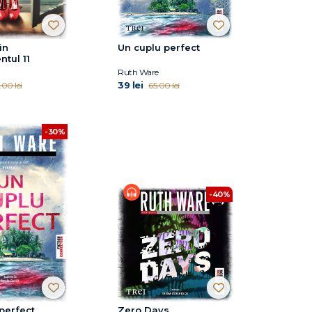
in
Un cuplu perfect
tul 11
Ruth Ware
39 lei
.00 lei
65.00 lei
-30%
-40%
perfect
Zero Days