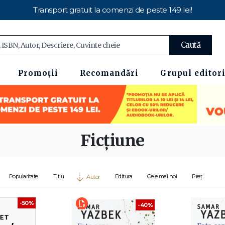
Transport gratuit la comenzi de peste 149 lei!
Caută
Promoții
Recomandări
Grupul editori
Ficțiune
Popularitate
Titlu
Editura
Cele mai noi
Preț
Autor
-50%
-40%