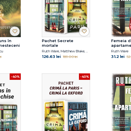
uns în
Pachet Secrete
Femeia d
mesteceni
mortale
apartamen
cu
Ruth Ware, Matthew Blake, Reese Witherspoon, Harlan Coben
Ruth Ware
126.63 lei
31.2 lei
i
189.00 lei
52.
-40%
-40%