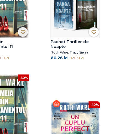
in
Pachet Thriller de
tul 11
Noapte
Ruth Ware, Tracy Sierra
60.26 lei
00 lei
120.51 lei
-30%
-40%