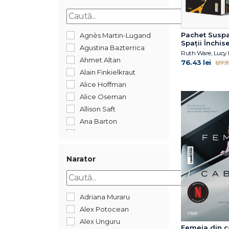
2015
2014
2013
Pachet Suspa
Agnès Martin-Lugand
Spații Închis
2012
Agustina Bazterrica
Ruth Ware, Lucy 
2011
Ahmet Altan
76.43 lei
127.37
2009
Alain Finkielkraut
2008
Alice Hoffman
488
Alice Oseman
352
Allison Saft
144
Ana Barton
Ana Reyes
Anca Mizumschi
Anca Nedelcu
Narator
Andrea Bartz
Andrei Dósa
Andrei Gamarț
Adriana Muraru
Andrew Bourelle
Alex Potocean
Andrew Child
Alex Unguru
Femeia din c