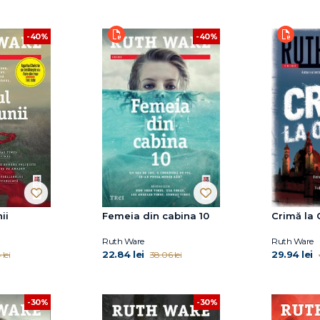
-40%
-40%
ii
Femeia din cabina 10
Crimă la 
Ruth Ware
Ruth Ware
22.84 lei
29.94 lei
 lei
38.06 lei
-30%
-30%