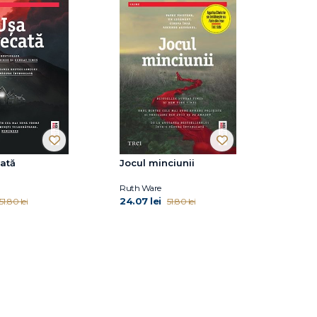
ată
Jocul minciunii
Ruth Ware
24.07 lei
51.80 lei
51.80 lei