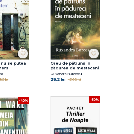
 nu se putea
Greu de pătruns în
mers
pădurea de mesteceni
ek
Ruxandra Burcescu
28.2 lei
.80 lei
47.00 lei
-50%
-40%