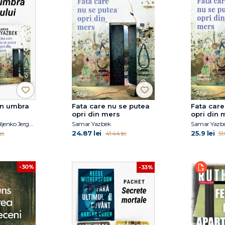
 în umbra
Fata care nu se putea
Fata care
opri din mers
opri din 
Samar Yazbek, Miljenko Jergović
Samar Yazbek
Samar Yazb
24.87 lei
25.9 lei
ei
41.44 lei
51
-30%
-33%