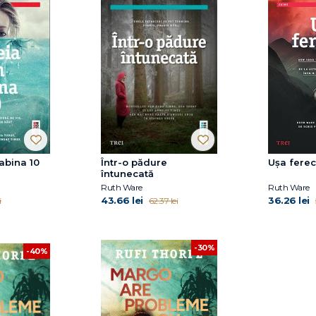
abina 10
Într-o pădure
Ușa ferec
întunecată
Ruth Ware
Ruth Ware
43.66 lei
36.26 lei
i
62.37 lei
-30%
-40%