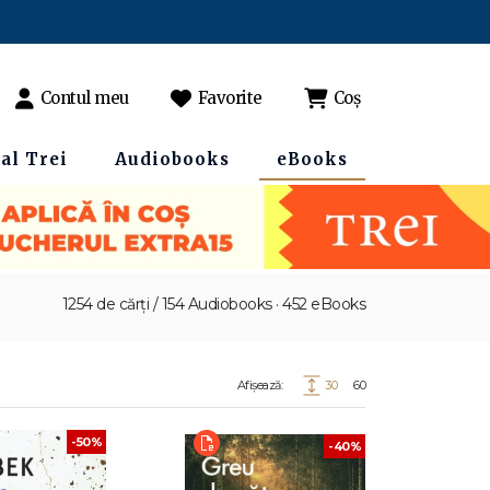
Contul meu
Favorite
Coș
al Trei
Audiobooks
eBooks
1254 de cărți / 154 Audiobooks · 452 eBooks
Afișează:
30
60
-50%
-40%