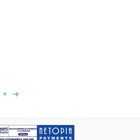
Următoarea
8