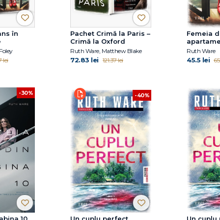
ns în
Pachet Crimă la Paris –
Femeia d
e
Crimă la Oxford
apartamen
Foley
Ruth Ware, Matthew Blake
Ruth Ware
72.83 lei
45.5 lei
 lei
121.37 lei
65
-30%
-40%
abina 10
Un cuplu perfect
Un cuplu 