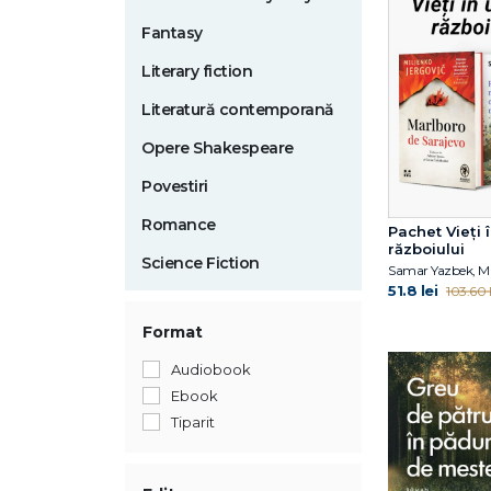
Fantasy
Literary fiction
Literatură contemporană
Opere Shakespeare
Povestiri
Romance
Pachet Vieți
războiului
Science Fiction
51.8 lei
103.60 l
Format
Audiobook
Ebook
Tiparit