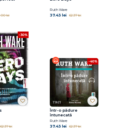
Ruth Ware
37.43 lei
.00 lei
62.37 lei
-30%
-40%
s
Într-o pădure
întunecată
Ruth Ware
37.43 lei
62.37 lei
62.37 lei