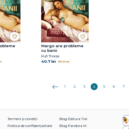
robleme
Margo are probleme
cu banii
Rufi Thorpe
40.7 lei
ei
58.14 lei
Anterioara
1
2
3
4
5
6
7
Termeni și condiții
Blog Editura Trei
Politica de confidențialitate
Blog Pandora M