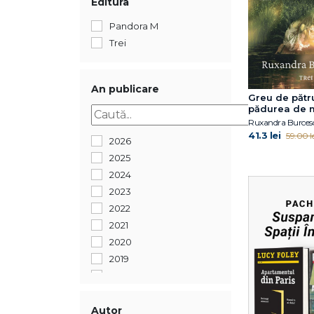
Editura
Pandora M
Trei
An publicare
Greu de pătr
pădurea de 
Ruxandra Burces
41.3 lei
59.00 le
2026
2025
2024
2023
2022
2021
2020
2019
2018
2017
2016
Autor