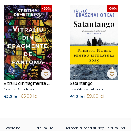
Or to take arms against a sea of troubles,
-30%
-30%
And by opposing end them?
Vitraliu din fragmente de fantomă
Satantango
Cristina Demetrescu
László Krasznahorkai
65.00 lei
59.00 lei
45.5 lei
41.3 lei
Despre noi
Editura Trei
Termeni și condiții
Blog Editura Trei