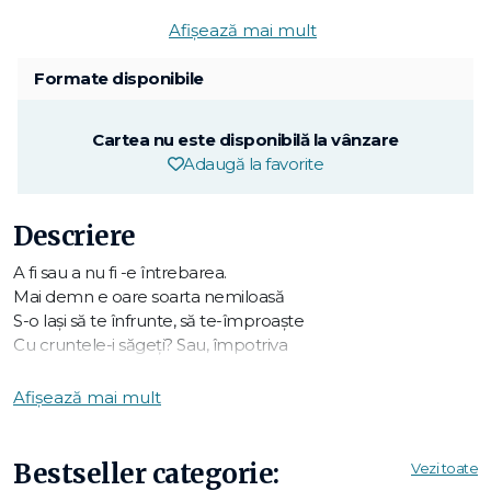
Afișează mai mult
Formate disponibile
Cartea nu este disponibilă la vânzare
Adaugă la favorite
Descriere
A fi sau a nu fi -e întrebarea.
Mai demn e oare soarta nemiloasă
S-o laşi să te înfrunte, să te-împroaşte
Cu cruntele-i săgeţi? Sau, împotriva
Nemărginitei mări de duşmănie
Să te înalţi, voind a-i pune capăt?
Afișează mai mult
To be or not to be: that is the question:
Whether'tis nobler in the mind to suffer
Bestseller categorie:
Vezi toate
The slings and arrows of outrageous fortune,