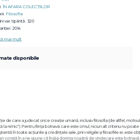
:
ÎN AFARA COLECȚIILOR
ii:
Filosofie
ni var. tipărită:
320
riției:
2014
ză mai mult
mate disponibile
ţie de care a judecat orice creaţie umană, inclusiv filosofia (de altfel, motivul
tă la nimic"). Pentru fiinţa bolnavă care este omul, niciun alt criteriu nu poate 
tă în toate acţiunile şi credinţele sale, prin religiile şi filosofiile ei, este o
ran constă în a ne spune că însăşi dorinţa noastră de vindecare este bolnavă,