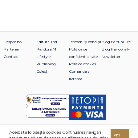
Despre noi
Editura Trei
Termeni și condiții
Blog Editura Trei
Parteneri
Pandora M
Politica de
Blog Pandora M
Contact
Lifestyle
confidențialitate
Newsletter
Publishing
Politica cookies
Colecții
Comanda si
livrarea
Acest site foloseşte cookies. Continuarea navigării
© 2026 Grupul Editorial TREI. Toate drepturile rezervate.
Am
presupune că eşti de acord cu utilizarea cookie-urilor.