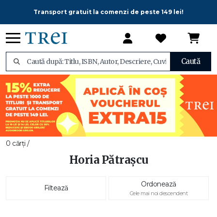
Transport gratuit la comenzi de peste 149 lei!
Caută
0 cărți /
Horia Pătraşcu
Ordonează
Filtează
Cele mai noi descendent