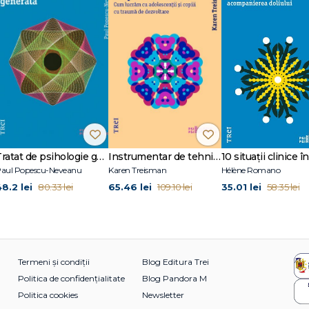
Tratat de psihologie generală
Instrumentar de tehnici terapeutice creative
aul Popescu-Neveanu
Karen Treisman
Hélène Romano
48.2 lei
65.46 lei
35.01 lei
80.33 lei
109.10 lei
58.35 lei
Termeni și condiții
Blog Editura Trei
Politica de confidențialitate
Blog Pandora M
Politica cookies
Newsletter