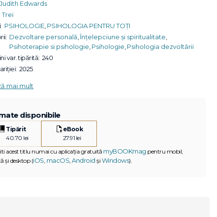
Judith Edwards
Trei
:
PSIHOLOGIE
,
PSIHOLOGIA PENTRU TOȚI
ii:
Dezvoltare personală
,
Înțelepciune și spiritualitate
,
Psihoterapie si psihologie
,
Psihologie
,
Psihologia dezvoltării
ni var. tipărită:
240
riției:
2025
ză mai mult
mate disponibile
Tipărit
eBook
40.70 lei
27.91 lei
myBOOKmag
iti acest titlu numai cu aplicația gratuită
pentru mobil,
iOS
macOS
Android
Windows
ă și desktop (
,
,
și
).
G