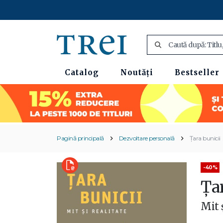
Catalog
Noutăți
Bestseller
Pagină principală
Dezvoltare personală
Țara bunicii
-40%
Ța
Mit ș