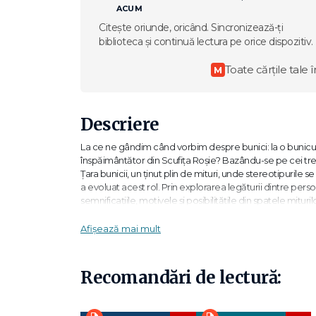
ACUM
Citește oriunde, oricând. Sincronizează-ți
biblioteca și continuă lectura pe orice dispozitiv.
Toate cărțile tale î
M
Descriere
La ce ne gândim când vorbim despre bunici: la o bunicuță c
înspăimântător din Scufița Roșie? Bazându-se pe cei treiz
Țara bunicii, un ținut plin de mituri, unde stereotipurile
a evoluat acest rol. Prin explorarea legăturii dintre person
semnificațiile, motivele și posibilitățile din spatele mitu
psihoterapeut pentru copii și adolescenți și supervizor și a
Journal of Child Psychotherapy, a publicat numeroase art
Afișează mai mult
fiicele și fiii adulți produc nepoții pentru a le oferi pări
Așteptările parentale nerealiste pot provoca regret, dar
Poate că și bunicii simt ușurare pentru că reușesc să ofe
Recomandări de lectură:
copiilor lor. Pare că toată lumea câștigă, nu? - Judith E
obicei, bunicii nu sunt atât de prinși în rutinele de zi cu
părinții ocupați. Bunicii pot reflecta și transmite nepoțilo