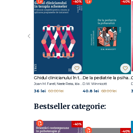
-40%
-40%
Cuprins Prefață Introducere Cap. 1: Gropi și capcane Cap.
unui loc al tău Cap. 5: Scufiţa Roșie: o poveste despre bu
compania Cap. 8: Și ce concluzii putem trage, domnișoa
‹
Ghidul clinicianului în terapia schemelor
De la pediatrie la psihanaliză
Joan M. Farell, Neele Reiss, Ida A.Show
D.W. Winnicott
D
36 lei
40.8 lei
3
60.00 lei
68.00 lei
Bestseller categorie:
-40%
-40%