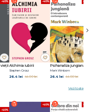
-40%
-40%
-40%
Găsirea
7: Flo și
›
vieții
Alchimia iubirii
Psihanaliza jungiană
Stephen Grosz
Mark Winborn
Melanie Klein
26.4 lei
26.4 lei
45.6 lei
44.00 lei
44.00 lei
76.0
Vezi toate
-40%
-40%
-40%