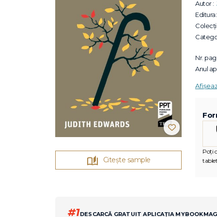
Autor :
Editura:
Colecții
Categor
Nr. pagi
Anul apa
Afișea
For
Poți c
Citește sample
tablet
#1
DESCARCĂ GRATUIT APLICAȚIA MYBOOKMA