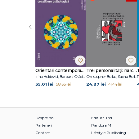
‹
Orientări contemporane în psihoterapie și consiliere psihologică
Trei personalități: narcisică, borderline, maniaco-depresivă
Irina Holdevici, Barbara Crăciun
Christopher Bollas, Sacha Bollas
P
35.01 lei
24.87 lei
58.35 lei
41.44 lei
Despre noi
Editura Trei
Parteneri
Pandora M
Contact
Lifestyle Publishing