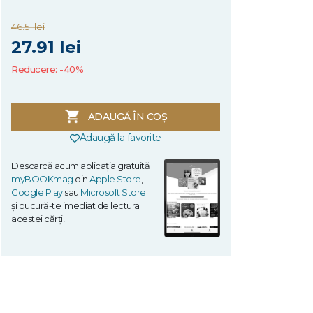
46.51 lei
27.91 lei
Reducere: -40%
ADAUGĂ ÎN COȘ
Adaugă la favorite
Descarcă acum aplicația gratuită
myBOOKmag
din
Apple Store
,
Google Play
sau
Microsoft Store
și bucură-te imediat de lectura
acestei cărți!