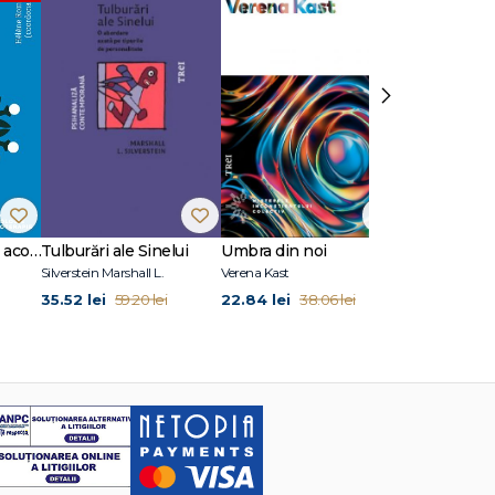
›
10 situații clinice în acompanierea doliului
Tulburări ale Sinelui
Umbra din noi
Fețe ale iubir
Silverstein Marshall L.
Verena Kast
35.52 lei
22.84 lei
29.94 lei
59.20 lei
38.06 lei
49