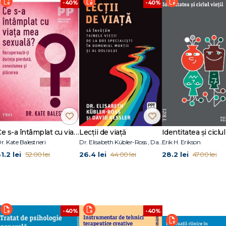
-40%
-40%
 2: Bunici din toată lumea Cap. 3: Fericiţi până la adânci bătrâneţi? Cap. 4: 
nica Cap. 6: Pădurea adâncă și întunecată: intră în scenă „Bunicuţa rea“ Cap. 
ră Marple? Mulțumiri Bibliografie
Ce s-a întâmplat cu viața mea sexuală?
Lecții de viață
Identitatea și ciclul 
r. Kate Balestrieri
Dr. Elisabeth Kübler-Ross , David Kessler
Erik H. Erikson
1.2 lei
26.4 lei
28.2 lei
52.00 lei
44.00 lei
47.00 lei
-40%
-40%