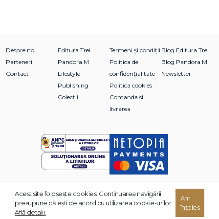
Despre noi
Editura Trei
Termeni și condiții
Blog Editura Trei
Parteneri
Pandora M
Politica de
Blog Pandora M
Contact
Lifestyle
confidențialitate
Newsletter
Publishing
Politica cookies
Colecții
Comanda si
livrarea
Acest site foloseşte cookies. Continuarea navigării
© 2026 Grupul Editorial TREI. Toate drepturile rezervate.
Am
presupune că eşti de acord cu utilizarea cookie-urilor.
înțeles
Dezvoltat de:
Află detalii.