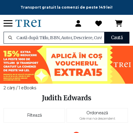
Transport gratuit la comenzi de peste 149 lei!
Caută
2 cărți / 1 eBooks
Judith Edwards
Ordonează
Filtează
Cele mai noi descendent