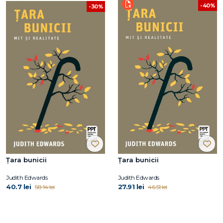
-40%
-30%
Țara bunicii
Țara bunicii
Judith Edwards
Judith Edwards
40.7 lei
27.91 lei
58.14 lei
46.51 lei