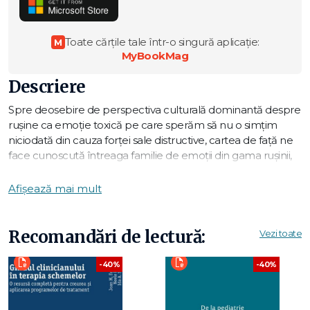
Toate cărțile tale într-o singură aplicație:
M
MyBookMag
Descriere
Spre deosebire de perspectiva culturală dominantă despre
rușine ca emoție toxică pe care sperăm să nu o simțim
niciodată din cauza forței sale distructive, cartea de față ne
face cunoscută întreaga familie de emoții din gama rușinii,
ce au în comun o conștientizare dureroasă de sine. Joseph
Burgo susține faptul că stima de sine nu crește prin laude și
Afișează mai mult
încurajări neîncetate, ci depinde de stabilirea unor obiective
și îndeplinirea lor, de posibilitatea de a ne ridica la nivelul
așteptărilor pe care le avem de la noi și, în cele din urmă, de
Recomandări de lectură:
Vezi toate
posibilitatea de a împărtăși bucuria succesului cu oamenii
cei mai importanți din viața noastră. Pentru constuirea unei
-40%
-40%
stime de sine autentice trebuie să învățăm din întâlnirile
noastre cu rușinea în loc să ascultăm și să ne repetăm la
nesfârșit afirmații și gânduri pozitive.