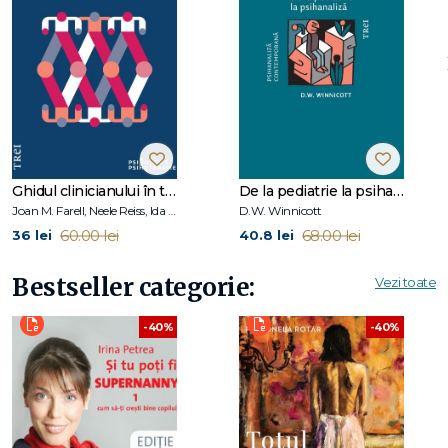
Bogat ilustrată cu exemple din experiența clinică a
autorului, cartea descrie numeroasele moduri în care
rușinea se ascunde în spatele unui larg spectru de tulburări
psihice printre care gasim anxietatea socială, narcisismul,
dependența și masochismul
Clientul meu Dean evita momentele potențial rușinoase
renunțând la orice ambiție. Dacă nu aspiri vreodată să
Ghidul clinicianului în terapia schemelor
De la pediatrie la psihanaliză
realizezi ceva, atunci nu vei simți niciodată rușine când nu
Joan M. Farell, Neele Reiss, Ida A.Show
D.W. Winnicott
reușești. Oamenii cărora le lipsește motivația, care nu își pot
60.00 lei
68.00 lei
36 lei
40.8 lei
face planuri sau care par leneși pot fi împinși la asta de
teama de rușinea care s‑ar putea naște din Așteptarea
Bestseller categorie:
Neîmplinită: dacă nu aștepți nimic, dacă nu ai țeluri, nu poți
Vezi toate
fi niciodată dezamăgit.
Joseph Burgo
-40%
-40%
În forma sa cea mai toxică și mai narcisistă, concurența
transformă lumea într‑un câmp de luptă între învingători
de invidiat și ratați demni de dispreț. În mentalitatea