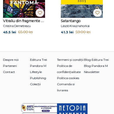
notorii jefuitori de bănci din Suedia, pe care presa i-a numit
Liga Militară. Povestea lor stă la baza romanului
Made in
Sweden
, apărut deja la Editura Trei, a cărui poveste se
continuă în
Made in Sweden 2 - Fiii
.
Vitraliu din fragmente de fantomă
Satantango
Cristina Demetrescu
László Krasznahorkai
65.00 lei
59.00 lei
45.5 lei
41.3 lei
Despre noi
Editura Trei
Termeni și condiții
Blog Editura Trei
Parteneri
Pandora M
Politica de
Blog Pandora M
Contact
Lifestyle
confidențialitate
Newsletter
Publishing
Politica cookies
Colecții
Comanda si
livrarea