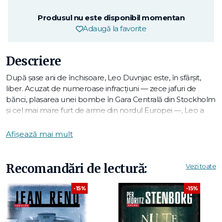
Produsul nu este disponibil momentan
Adaugă la favorite
Descriere
După șase ani de închisoare, Leo Duvnjac este, în sfârșit,
liber. Acuzat de numeroase infracțiuni — zece jafuri de
bănci, plasarea unei bombe în Gara Centrală din Stockholm
și cel mai mare furt de arme din nordul Europei —, Leo a
fost condamnat în cele din urmă doar pentru două jafuri.
Dar anii irosiți după gratii nu l-au schimbat — Leo și-a
Afișează mai mult
petrecut detenția punând la cale un ultim jaf, pentru care
nu are la dispoziție decât un scurt interval imediat după
eliberare. Planul este să fure peste un milion de coroane
Recomandări de lectură:
Vezi toate
din cea mai mare secție de poliție din Suedia și să dispară
pentru totdeauna.
-15%
-15%
Dar planul său, care amenință să distrugă definitiv legăturile
și așa firave cu tatăl și frații lui, încarcerați și ei pentru jafurile
anterioare, riscă să fie zădărnicit de John Broncks, polițistul