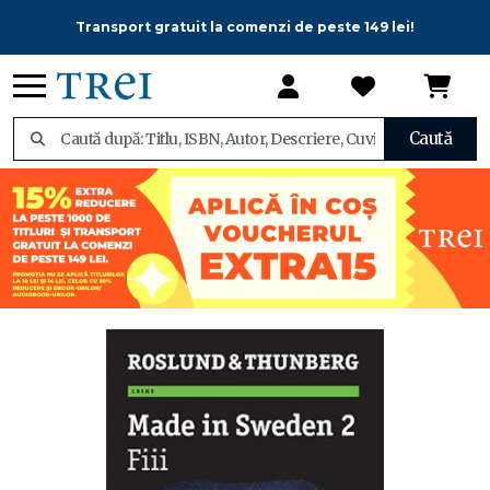
Transport gratuit la comenzi de peste 149 lei!
Caută