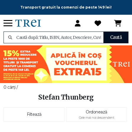
Transport gratuit la comenzi de peste 149 lei!
Caută
0 cărți /
Stefan Thunberg
Ordonează
Filtează
Cele mai noi descendent