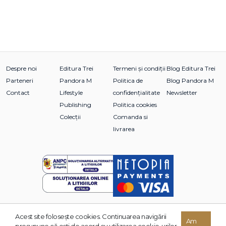
Despre noi
Editura Trei
Termeni și condiții
Blog Editura Trei
Parteneri
Pandora M
Politica de
Blog Pandora M
Contact
Lifestyle
confidențialitate
Newsletter
Publishing
Politica cookies
Colecții
Comanda si
livrarea
Acest site foloseşte cookies. Continuarea navigării
© 2026 Grupul Editorial TREI. Toate drepturile rezervate.
Am
presupune că eşti de acord cu utilizarea cookie-urilor.