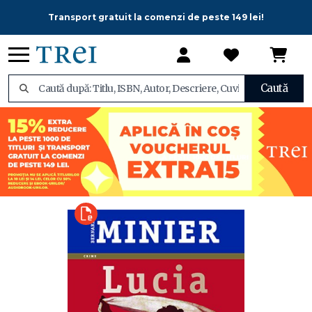
Transport gratuit la comenzi de peste 149 lei!
Caută