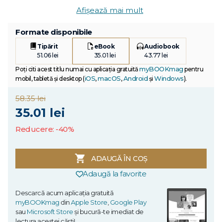
Afișează mai mult
Formate disponibile
Tipărit
eBook
Audiobook
51.06 lei
35.01 lei
43.77 lei
myBOOKmag
Poți citi acest titlu numai cu aplicația gratuită
pentru
iOS
macOS
Android
Windows
mobil, tabletă și desktop (
,
,
și
).
58.35 lei
35.01 lei
Reducere: -40%
ADAUGĂ ÎN COȘ
Adaugă la favorite
Descarcă acum aplicația gratuită
myBOOKmag
din
Apple Store
,
Google Play
sau
Microsoft Store
și bucură-te imediat de
lectura acestei cărți!