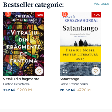
Bestseller categorie:
Vezi toate
-40%
-40%
Vitraliu din fragmente de fantomă
Satantango
Cristina Demetrescu
László Krasznahorkai
52.00 lei
47.20 lei
31.2 lei
28.32 lei